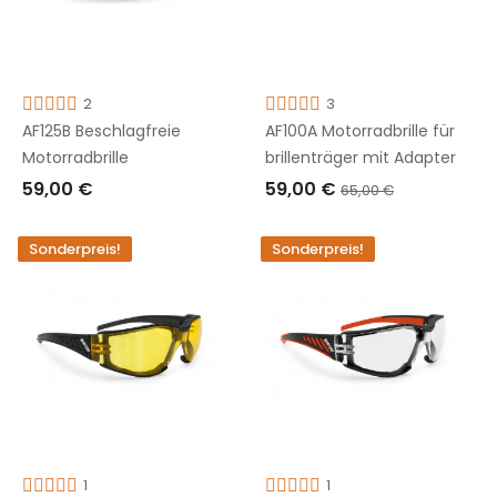
2
3
AF125B Beschlagfreie
AF100A Motorradbrille für
Motorradbrille
brillenträger mit Adapter
59,00 €
59,00 €
65,00 €
IN DEN WARENKORB LEGEN
IN DEN WARENKORB LEGEN
Sonderpreis!
Sonderpreis!
1
1