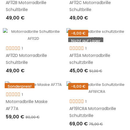
AF112B Motorradbrille
AF112C Motorradbrille
Schultbrille
Schultbrille
49,00 €
49,00 €
IN DEN WARENKORB LEGEN
IN DEN WARENKORB LEGEN
-6,00 €
Nicht auf Lager
1
1
AF112D Motorradbrille
AF113A Motorradbrille
Schultbrille
schultzbrille
49,00 €
45,00 €
51,00 €
IN DEN WARENKORB LEGEN
AUSVERKAUFT
Sonderpreis!
-6,00 €
-21,00 €
1
1
Motorradbrille Maske
AF191CRA Motorradbrille
AF77A
Schultzbrille
59,00 €
80,00 €
69,00 €
75,00 €
IN DEN WARENKORB LEGEN