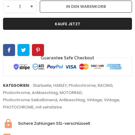
−
+
IN DEN WARENKORB
KAUFE JETZT
KATEGORIEN:
Startseite
,
HARLEY
,
Photochrome
,
RACING
,
Photochrome
,
Antibeschlag
,
MOTORRAD
,
Photochrome Selbsttönend
,
Antibeschlag
,
Vintage
,
Vintage
,
PHOTOCHROME
,
mit sehstärke
Sichere Zahlungen SSL-verschlüsselt