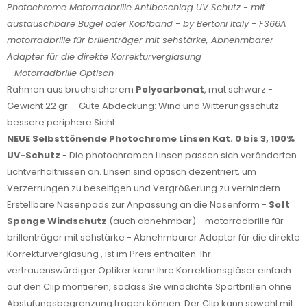
Photochrome Motorradbrille Antibeschlag UV Schutz - mit
austauschbare Bügel oder Kopfband - by Bertoni Italy - F366A
motorradbrille für brillenträger mit sehstärke,
Abnehmbarer
Adapter für die direkte
Korrekturverglasung
-
Motorradbrille
Optisch
Rahmen aus bruchsicherem
Polycarbonat
, mat schwarz -
Gewicht 22 gr. - Gute Abdeckung: Wind und Witterungsschutz -
bessere periphere Sicht
NEUE Selbsttönende Photochrome Linsen Kat. 0 bis 3, 100%
UV-Schutz
- Die photochromen Linsen passen sich veränderten
Lichtverhältnissen an. Linsen sind optisch dezentriert, um
Verzerrungen zu beseitigen und Vergrößerung zu verhindern.
Erstellbare Nasenpads zur Anpassung an die Nasenform -
Soft
Sponge Windschutz
(auch abnehmbar) - motorradbrille für
brillenträger mit sehstärke - Abnehmbarer Adapter für die direkte
Korrekturverglasung , ist im Preis enthalten. Ihr
vertrauenswürdiger Optiker kann Ihre Korrektionsgläser einfach
auf den Clip montieren, sodass Sie winddichte Sportbrillen ohne
Abstufungsbegrenzung tragen können. Der Clip kann sowohl mit