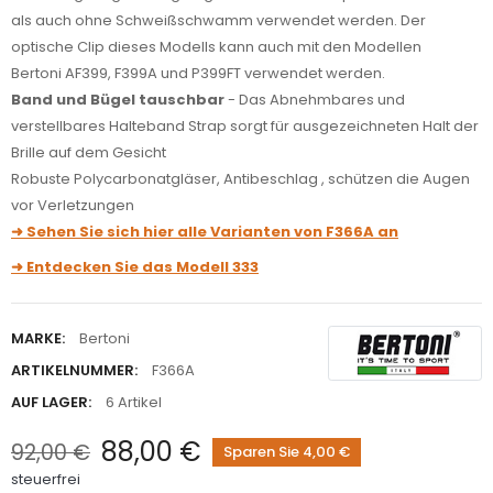
als auch ohne Schweißschwamm verwendet werden. Der
optische Clip dieses Modells kann auch mit den Modellen
Bertoni AF399, F399A und P399FT verwendet werden.
Band und Bügel tauschbar
- Das Abnehmbares und
verstellbares Halteband Strap sorgt für ausgezeichneten Halt der
Brille auf dem Gesicht
Robuste Polycarbonatgläser, Antibeschlag , schützen die Augen
vor Verletzungen
➜ Sehen Sie sich hier alle Varianten von F366A an
➜ Entdecken Sie das Modell 333
MARKE:
Bertoni
ARTIKELNUMMER:
F366A
AUF LAGER:
6 Artikel
88,00 €
92,00 €
Sparen Sie 4,00 €
steuerfrei