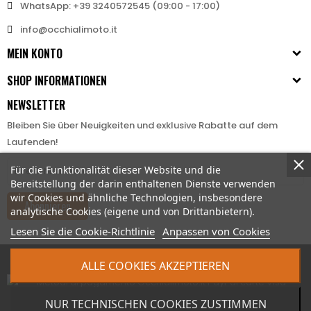
WhatsApp: +39 3240572545 (09:00 - 17:00)
info@occhialimoto.it
MEIN KONTO
SHOP INFORMATIONEN
NEWSLETTER
Bleiben Sie über Neuigkeiten und exklusive Rabatte auf dem
Laufenden!
Für die Funktionalität dieser Website und die
Bereitstellung der darin enthaltenen Dienste verwenden
wir Cookies und ähnliche Technologien, insbesondere
Abonnieren
analytische Cookies (eigene und von Drittanbietern).
Lesen Sie die Cookie-Richtlinie
Anpassen von Cookies
© 2026 - Bertoni iWear srl P.IVA: IT03591430123
ALLE COOKIES AKZEPTIEREN
NUR TECHNISCHEN COOKIES ZUSTIMMEN