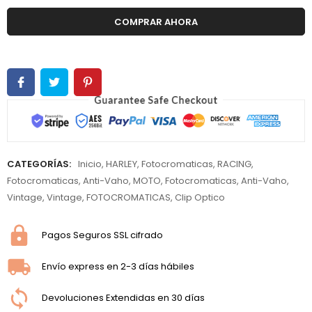
COMPRAR AHORA
CATEGORÍAS:
Inicio
,
HARLEY
,
Fotocromaticas
,
RACING
,
Fotocromaticas
,
Anti-Vaho
,
MOTO
,
Fotocromaticas
,
Anti-Vaho
,
Vintage
,
Vintage
,
FOTOCROMATICAS
,
Clip Optico
Pagos Seguros SSL cifrado
Envío express en 2-3 días hábiles
Devoluciones Extendidas en 30 días