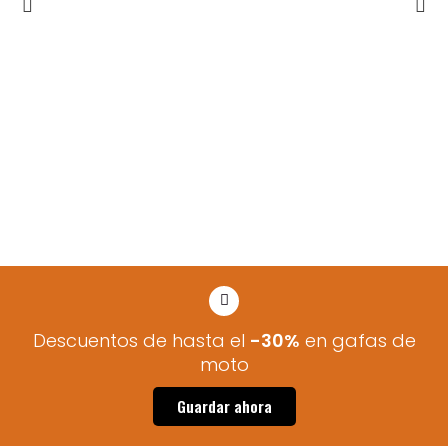
Descuentos de hasta el
-30%
en gafas de
moto
Guardar ahora