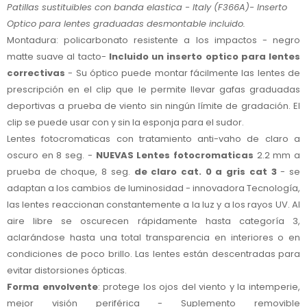
Patillas sustituibles con banda elastica - Italy (F366A)-
Inserto
Optico para lentes graduadas desmontable incluido.
Montadura: policarbonato resistente a los impactos - negro
matte suave al tacto-
Incluido un inserto optico para lentes
correctivas
- Su óptico puede montar fácilmente las lentes de
prescripción en el clip que le permite llevar gafas graduadas
deportivas a prueba de viento sin ningún límite de gradación. El
clip se puede usar con y sin la esponja para el sudor.
Lentes fotocromaticas con tratamiento anti-vaho de claro a
oscuro en 8 seg. -
NUEVAS Lentes fotocromaticas
2.2 mm a
prueba de choque, 8 seg.
de claro cat. 0 a gris cat 3
- se
adaptan a los cambios de luminosidad - innovadora Tecnología,
las lentes reaccionan constantemente a la luz y a los rayos UV. Al
aire libre se oscurecen rápidamente hasta categoría 3,
aclarándose hasta una total transparencia en interiores o en
condiciones de poco brillo. Las lentes están descentradas para
evitar distorsiones ópticas.
Forma envolvente
: protege los ojos del viento y la intemperie,
mejor visión periférica - Suplemento removible