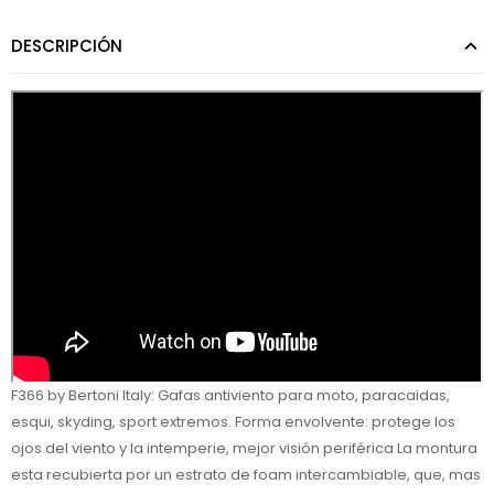
DESCRIPCIÓN
F366 by Bertoni Italy: Gafas antiviento para moto, paracaidas,
esqui, skyding, sport extremos. Forma envolvente: protege los
ojos del viento y la intemperie, mejor visión periférica La montura
esta recubierta por un estrato de foam intercambiable, que, mas