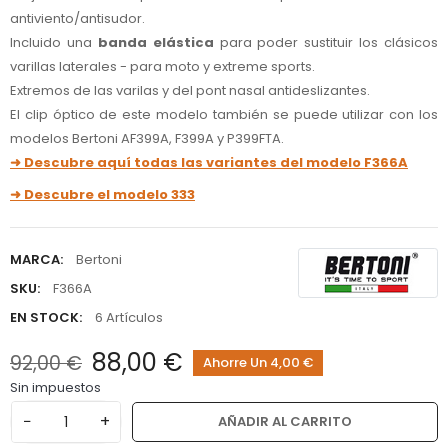
antiviento/antisudor.
Incluido una
banda elástica
para poder sustituir los clásicos
varillas laterales - para moto y extreme sports.
Extremos de las varilas y del pont nasal antideslizantes.
El clip óptico de este modelo también se puede utilizar con los
modelos Bertoni AF399A, F399A y P399FTA.
➜ Descubre aquí todas las variantes del modelo F366A
➜ Descubre el modelo 333
MARCA:
Bertoni
SKU:
F366A
EN STOCK:
6 Artículos
88,00 €
92,00 €
Ahorre Un 4,00 €
Sin impuestos
−
+
AÑADIR AL CARRITO