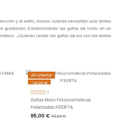
ección y al estilo, incluso cuando necesitan usar lentes
ón de gradación, transformando las gafas de moto en un
etera. ¿Quieres recibir las gafas de sol con las lentes
¡En oferta!
-14,00 €
1
Gafas Moto Fotocromaticas
Polarizadas P333FTA
85,00 €
99,00 €
AÑADIR A LA CESTA