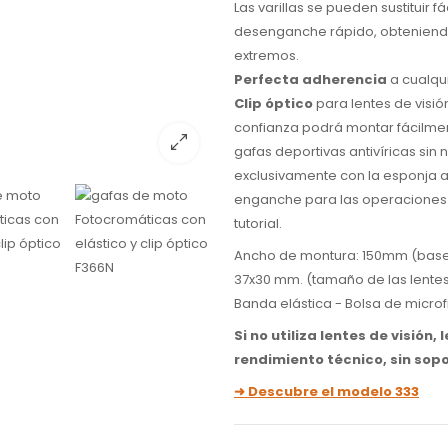
Las varillas se pueden sustituir f
desenganche rápido, obteniendo
extremos.
Perfecta adherencia
a cualqui
Clip óptico
para lentes de visión
confianza podrá montar fácilmente
gafas deportivas antivíricas sin n
exclusivamente con la esponja 
enganche para las operaciones de
tutorial.
Ancho de montura: 150mm (base c
37x30 mm. (tamaño de las lentes d
Banda elástica - Bolsa de microf
Si no utiliza lentes de visi
rendimiento técnico, sin sopo
➜ Descubre el modelo 333