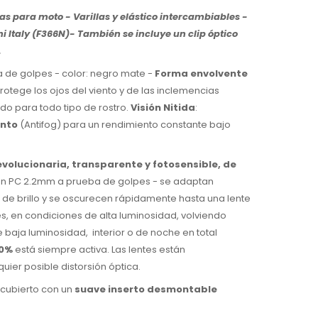
s para moto - Varillas y elástico intercambiables -
i Italy (F366N)- También se incluye un clip óptico
.
 de golpes - color: negro mate -
Forma envolvente
protege los ojos del viento y de las inclemencias
o para todo tipo de rostro.
Visión Nitida
:
nto
(Antifog) para un rendimiento constante bajo
volucionaria, transparente y fotosensible, de
 en PC 2.2mm a prueba de golpes - se adaptan
de brillo y se oscurecen rápidamente hasta una lente
es, en condiciones de alta luminosidad, volviendo
baja luminosidad, interior o de noche en total
00%
está siempre activa. Las lentes están
uier posible distorsión óptica.
tá cubierto con un
suave inserto desmontable