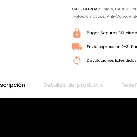
CATEGORÍAS:
Inicio
,
HARLEY
,
Fo
,
Fotocromaticas
,
Anti-Vaho
,
Vin
Pagos Seguros SSL cifra
Envío express en 2-3 día
Devoluciones Extendidas
scripción
Detalles del producto
Rese