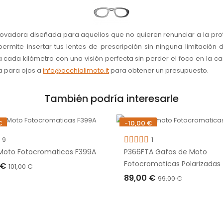
nnovadora diseñada para aquellos que no quieren renunciar a la prot
permite insertar tus lentes de prescripción sin ninguna limitaci
da kilómetro con una visión perfecta sin perder el foco en la carr
a para ojos a
info@occhialimoto.it
para obtener un presupuesto.
También podría interesarle
€
-10,00 €
e stock
9
1
Moto Fotocromaticas F399A
P366FTA Gafas de Moto
Fotocromaticas Polarizadas
 €
101,00 €
89,00 €
99,00 €
TADO
AÑADIR A LA CESTA