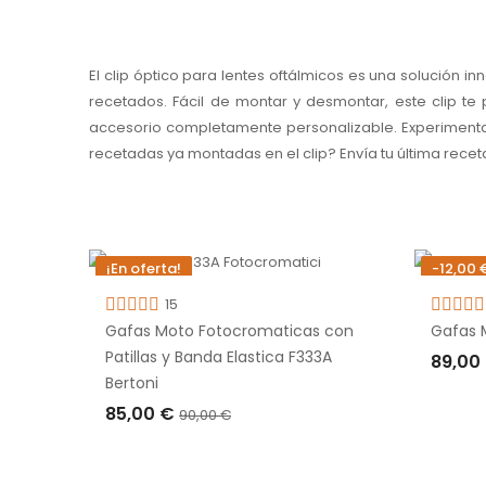
El clip óptico para lentes oftálmicos es una solución i
recetados. Fácil de montar y desmontar, este clip te 
accesorio completamente personalizable. Experimenta ca
recetadas ya montadas en el clip? Envía tu última recet
¡En oferta!
-12,00 
-5,00 €
Fuera d
15
Gafas Moto Fotocromaticas con
Gafas 
Patillas y Banda Elastica F333A
89,00
Bertoni
AGO
85,00 €
90,00 €
AÑADIR A LA CESTA