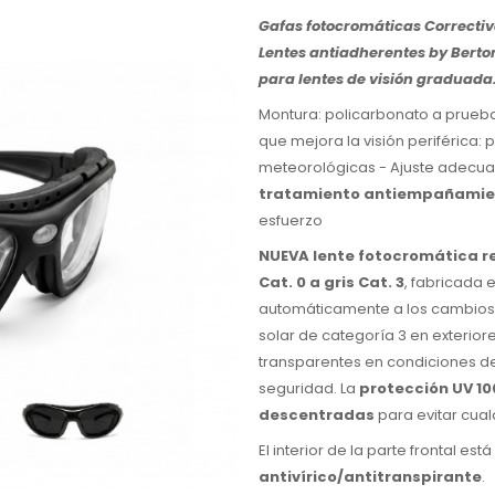
Gafas fotocromáticas Correctiva
Lentes antiadherentes by Berton
para lentes de visión graduada
Montura: policarbonato a prueba
que mejora la visión periférica: 
meteorológicas - Ajuste adecuad
tratamiento antiempañamie
esfuerzo
NUEVA lente fotocromática re
Cat. 0 a gris Cat. 3
, fabricada
automáticamente a los cambios 
solar de categoría 3 en exterior
transparentes en condiciones de 
seguridad. La
protección UV 1
descentradas
para evitar cualq
El interior de la parte frontal es
antivírico/antitranspirante
.