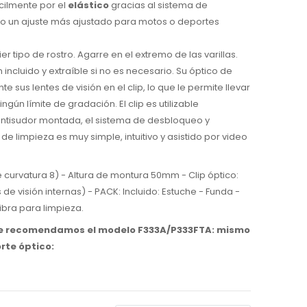
ácilmente por el
elástico
gracias al sistema de
 un ajuste más ajustado para motos o deportes
er tipo de rostro. Agarre en el extremo de las varillas.
 incluido y extraíble si no es necesario. Su óptico de
 sus lentes de visión en el clip, lo que le permite llevar
ingún límite de gradación. El clip es utilizable
antisudor montada, el sistema de desbloqueo y
 limpieza es muy simple, intuitivo y asistido por video
urvatura 8) - Altura de montura 50mm - Clip óptico:
e visión internas) - PACK: Incluido: Estuche - Funda -
ibra para limpieza.
ón, le recomendamos el modelo F333A/P333FTA: mismo
rte óptico: