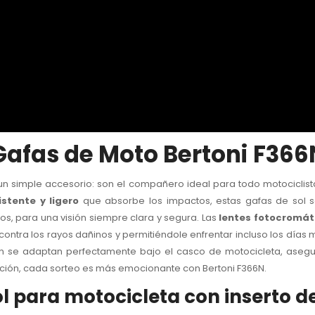
Gafas de Moto Bertoni F366
 simple accesorio: son el compañero ideal para todo motociclista
stente y ligero
que absorbe los impactos, estas gafas de sol 
ros, para una visión siempre clara y segura. Las
lentes fotocromá
contra los rayos dañinos y permitiéndole enfrentar incluso los días 
én se adaptan perfectamente bajo el casco de motocicleta, asegur
ción, cada sorteo es más emocionante con Bertoni F366N.
l para motocicleta con inserto de