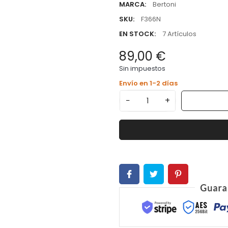
MARCA:
Bertoni
SKU:
F366N
EN STOCK:
7 Artículos
89,00 €
Sin impuestos
Envío en 1-2 días
−
+