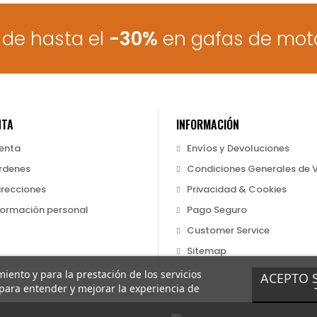
de hasta el
-30%
en gafas de mot
NTA
INFORMACIÓN
uenta
Envíos y Devoluciones
rdenes
Condiciones Generales de 
irecciones
Privacidad & Cookies
formación personal
Pago Seguro
Customer Service
Sitemap
miento y para la prestación de los servicios
ACEPTO 
 para entender y mejorar la experiencia de