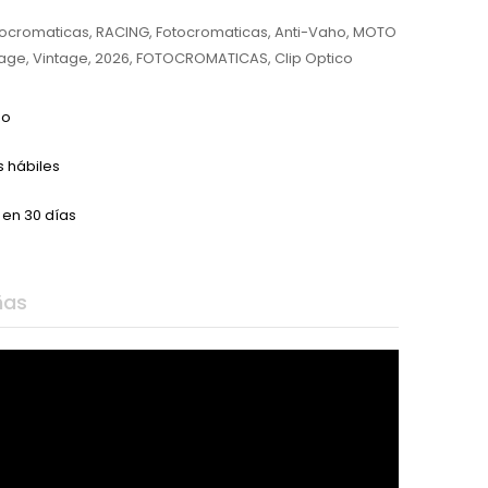
tocromaticas
,
RACING
,
Fotocromaticas
,
Anti-Vaho
,
MOTO
tage
,
Vintage
,
2026
,
FOTOCROMATICAS
,
Clip Optico
do
s hábiles
 en 30 días
ñas