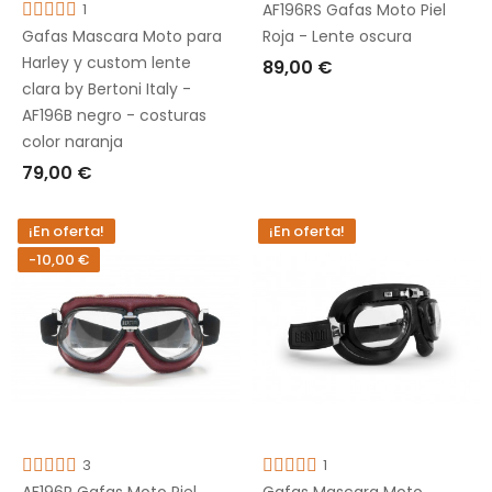
1
AF196RS Gafas Moto Piel
Gafas Mascara Moto para
Roja - Lente oscura
Harley y custom lente
89,00 €
clara by Bertoni Italy -
AÑADIR A LA CESTA
AF196B negro - costuras
color naranja
79,00 €
AÑADIR A LA CESTA
¡En oferta!
¡En oferta!
-10,00 €
3
1
AF196R Gafas Moto Piel
Gafas Mascara Moto