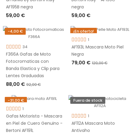
AF195B negra
negra
59,00 €
59,00 €
AÑADIR A LA CESTA
AÑADIR A LA CESTA
-4,00 €
¡En oferta!
-41,00 €
1
34
Fuera de stock
AF193L Mascara Moto Piel
F366A Gafas de Moto
Negra
Fotocromaticas con
79,00 €
120,00 €
Banda Elastica y Clip para
AGOTADO
Lentes Graduadas
88,00 €
92,00 €
AÑADIR A LA CESTA
-31,00 €
Fuera de stock
1
1
Gafas Motorista - Mascara
AF112A Mascara Moto
en Piel de Cuero Genuino -
Antivaho
Bertoni AF191L