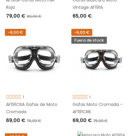
Roja
Vintage AF191A
79,00 €
65,00 €
89,00 €
AÑADIR A LA CESTA
AÑADIR A LA CESTA
-6,00 €
-6,00 €
Fuera de stock
1
1
AF191CRA Gafas de Moto
Gafas Moto Cromada -
Cromada
AF191CRB
69,00 €
69,00 €
75,00 €
75,00 €
AÑADIR A LA CESTA
AGOTADO