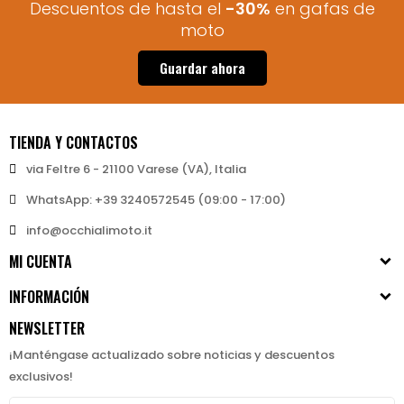
Descuentos de hasta el
-30%
en gafas de
moto
Guardar ahora
TIENDA Y CONTACTOS
via Feltre 6 - 21100 Varese (VA), Italia
WhatsApp: +39 3240572545 (09:00 - 17:00)
info@occhialimoto.it
MI CUENTA
INFORMACIÓN
NEWSLETTER
¡Manténgase actualizado sobre noticias y descuentos
exclusivos!