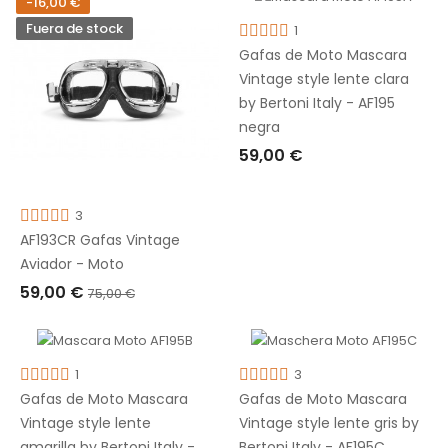
-16,00 €
Fuera de stock
1
Gafas de Moto Mascara
Vintage style lente clara
by Bertoni Italy - AF195
negra
59,00 €
AÑADIR A LA CESTA
3
AF193CR Gafas Vintage
Aviador - Moto
59,00 €
75,00 €
AGOTADO
1
3
Gafas de Moto Mascara
Gafas de Moto Mascara
Vintage style lente
Vintage style lente gris by
amarilla by Bertoni Italy -
Bertoni Italy - AF195C