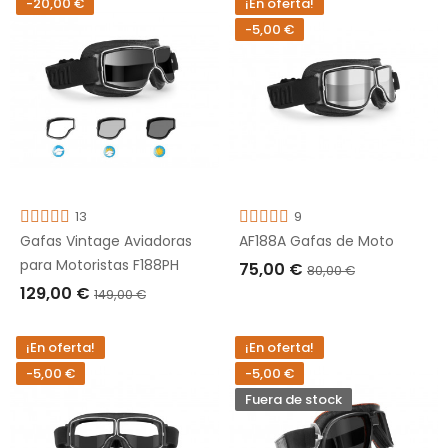
-20,00 €
¡En oferta!
-5,00 €
13
9
Gafas Vintage Aviadoras
AF188A Gafas de Moto
para Motoristas F188PH
75,00 €
80,00 €
129,00 €
149,00 €
AÑADIR A LA CESTA
AÑADIR A LA CESTA
¡En oferta!
¡En oferta!
-5,00 €
-5,00 €
Fuera de stock