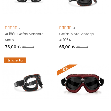
2
3
AF188B Gafas Mascara
Gafas Moto Vintage
Moto
AF196A
75,00 €
65,00 €
80,00 €
70,00 €
AÑADIR A LA CESTA
AGOTADO
¡En oferta!