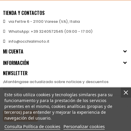
TIENDA Y CONTACTOS
via Feltre 6 - 21100 Varese (VA), Italia
WhatsApp: +39 3240572545 (09:00 - 17:00)
info@occhialimoto.it
MI CUENTA
INFORMACIÓN
NEWSLETTER
¡Manténgase actualizado sobre noticias y descuentos
exclusivos!
Este sitio utiliza cookies y tecnologías similares para su
funcionamiento y para la prestación de los servicios
presentes en el mismo, cookies analíticas (propias y de
terceros) para entender y mejorar la experiencia de
Suscribirse
navegación del usuario.
Consulta Política de cookies
Personalizar cookies