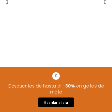
Descuentos de hasta el
-30%
en gafas de
moto
Guardar ahora