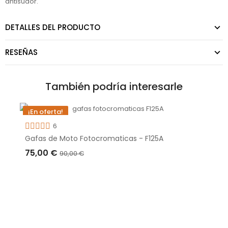
antisudor.
DETALLES DEL PRODUCTO
RESEÑAS
También podría interesarle
¡En oferta!
-15,00 €
6
Gafas de Moto Fotocromaticas - F125A
Fuera de stock
75,00 €
90,00 €
AGOTADO