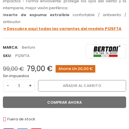
impactos - Forma envolvente: protege los ojos del viento y la
intemperie, mejor visión periférica.
I
nserto de espuma extraíble
confortable / antiviento /
antisudor.
➜ Descubre aquí todas las variantes del modelo P125FTA
MARCA:
Bertoni
SKU:
P125FTA
79,00 €
99,00 €
Ahorre Un 20,00 €
Sin impuestos
−
+
AÑADIR AL CARRITO
COMPRAR AHORA
Fuera de stock