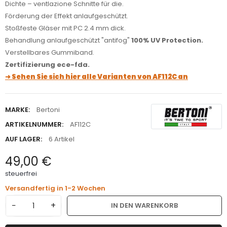
Dichte – ventlazione Schnitte für die.
Förderung der Effekt anlaufgeschützt.
Stoßfeste Gläser mit PC 2.4 mm dick.
Behandlung anlaufgeschützt "antifog"
100% UV Protection.
Verstellbares Gummiband.
Zertifizierung ece-fda.
➜ Sehen Sie sich hier alle Varianten von AF112C an
MARKE:
Bertoni
ARTIKELNUMMER:
AF112C
AUF LAGER:
6 Artikel
49,00 €
steuerfrei
Versandfertig in 1-2 Wochen
−
+
IN DEN WARENKORB