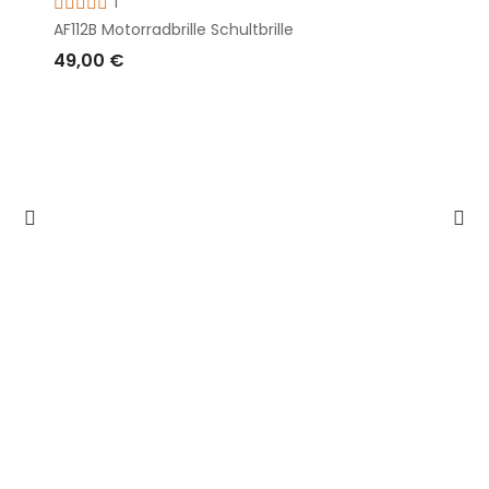
1
AF112B Motorradbrille Schultbrille
49,00 €
IN DEN WARENKORB LEGEN