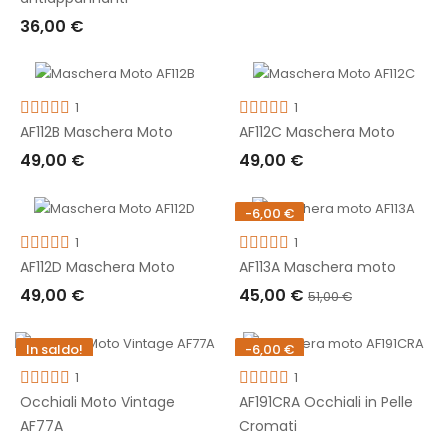
AGGIUNGI AL CARRELLO
36,00 €
AGGIUNGI AL CARRELLO
1
1
AF112B Maschera Moto
AF112C Maschera Moto
49,00 €
49,00 €
AGGIUNGI AL CARRELLO
AGGIUNGI AL CARRELLO
-6,00 €
Non disponibile
1
1
AF112D Maschera Moto
AF113A Maschera moto
49,00 €
45,00 €
51,00 €
AGGIUNGI AL CARRELLO
ESAURITO
In saldo!
-6,00 €
-21,00 €
1
1
Occhiali Moto Vintage
AF191CRA Occhiali in Pelle
AF77A
Cromati