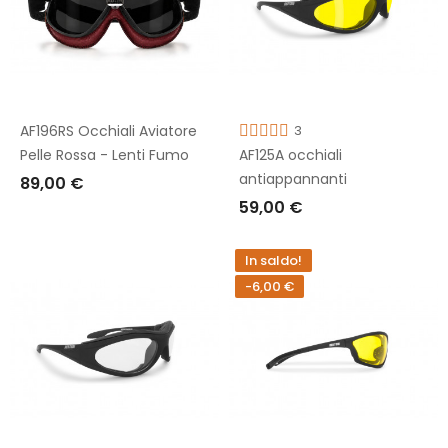
AF196RS Occhiali Aviatore
3
Pelle Rossa - Lenti Fumo
AF125A occhiali
antiappannanti
89,00 €
59,00 €
AGGIUNGI AL CARRELLO
AGGIUNGI AL CARRELLO
In saldo!
-6,00 €