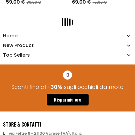
59,00 €
69,00 €
80,00 €
75,00 €
AGGIUNGI AL CARRELLO
AGGIUNGI AL CARRELLO
Home
New Product
Top Sellers
Sconti fino al
-30%
sugli occhiali da moto
Risparmia ora
STORE & CONTATTI
via Feltre 6 - 21100 Varese (VA), Italia