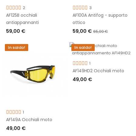
2
3
AF125B occhiali
AF100A Antifog - supporto
antiappannanti
ottico
59,00 €
59,00 €
65,00 €
AGGIUNGI AL CARRELLO
AGGIUNGI AL CARRELLO
In saldo!
In saldo!
1
AF149HD2 Occhiali moto
49,00 €
AGGIUNGI AL CARRELLO
1
AF149A Occhiali moto
49,00 €