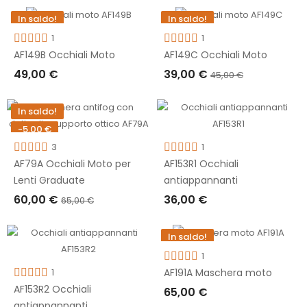
AGGIUNGI AL CARRELLO
In saldo!
In saldo!
-6,00 €
1
1
AF149B Occhiali Moto
AF149C Occhiali Moto
49,00 €
39,00 €
45,00 €
AGGIUNGI AL CARRELLO
AGGIUNGI AL CARRELLO
In saldo!
-5,00 €
3
1
AF79A Occhiali Moto per
AF153R1 Occhiali
Lenti Graduate
antiappannanti
60,00 €
36,00 €
65,00 €
AGGIUNGI AL CARRELLO
AGGIUNGI AL CARRELLO
In saldo!
1
1
AF191A Maschera moto
AF153R2 Occhiali
65,00 €
antiappannanti