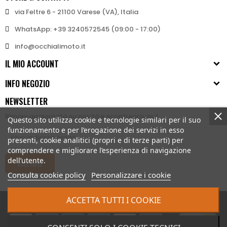
via Feltre 6 - 21100 Varese (VA), Italia
WhatsApp: +39 3240572545 (09:00 - 17:00)
info@occhialimoto.it
IL MIO ACCOUNT
INFO NEGOZIO
NEWSLETTER
Rimani aggiornato su novità e sconti esclusivi!
Questo sito utilizza cookie e tecnologie similari per il suo
funzionamento e per l’erogazione dei servizi in esso
presenti, cookie analitici (propri e di terze parti) per
comprendere e migliorare l’esperienza di navigazione
dell’utente.
Iscriviti
Consulta cookie policy
Personalizzare i cookie
ACCETTA TUTTI I COOKIE
© 2026 - Bertoni iWear srl P.IVA: IT03591430123