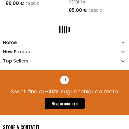
P333FTA
89,00 €
99,00 €
85,00 €
99,00 €
AGGIUNGI AL CARRELLO
AGGIUNGI AL CARRELLO
Home
New Product
Top Sellers
Sconti fino al
-30%
sugli occhiali da moto
Risparmia ora
STORE & CONTATTI