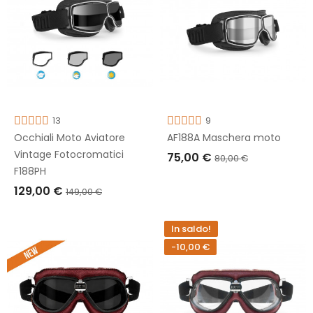
13
9
Occhiali Moto Aviatore
AF188A Maschera moto
Vintage Fotocromatici
75,00 €
80,00 €
F188PH
AGGIUNGI AL CARRELLO
129,00 €
149,00 €
AGGIUNGI AL CARRELLO
In saldo!
-10,00 €