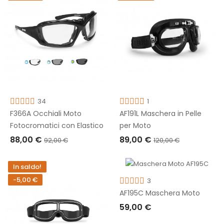
34
1
F366A Occhiali Moto
AF191L Maschera in Pelle
Fotocromatici con Elastico
per Moto
88,00 €
89,00 €
92,00 €
120,00 €
AGGIUNGI AL CARRELLO
AGGIUNGI AL CARRELLO
In saldo!
-5,00 €
3
AF195C Maschera Moto
59,00 €