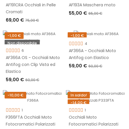
AF191CRA Occhiali in Pelle
AF193A Maschera moto
Cromati
55,00 €
65,00 €
69,00 €
75,00 €
AGGIUNGI AL CARRELLO
AGGIUNGI AL CARRELLO
-1,00 €
-1,00 €
Non disponibile
Non disponibile
4
6
AF366A - Occhiali Moto
AF366A OS - Occhiali Moto
Antifog con Elastico
Antifog con Clip Vista ed
59,00 €
60,00 €
Elastico
ESAURITO
59,00 €
60,00 €
ESAURITO
-10,00 €
In saldo!
-14,00 €
1
1
P366FTA Occhiali Moto
Occhiali Moto
Fotocromatici Polarizzati
Fotocromatici Polarizzati