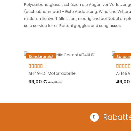
Polycarbonatgläser: schützen die Augen vor Verletzunge
(auch abnehmbar) - Gute Abdeckung: Wind und Witterungss
mittleren Lichtverhältnissen , niedrig und bei Nebel emp
sale service for all Bertoni goggles and sunglasses
Sonderpreis!
Sonderp
-6,00 €
1
Nicht auf Lager
AF149HD1 Motorradbrille
AF149A 
39,00 €
49,00
45,00 €
IN D
AUSVERKAUFT
Rabatte