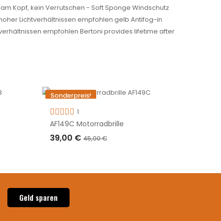
 am Kopf, kein Verrutschen - Soft Sponge Windschutz
hoher Lichtverhältnissen empfohlen gelb Antifog-in
verhältnissen empfohlen Bertoni provides lifetime after
Sonderpreis!
-6,00 €
1
AF149C Motorradbrille
39,00 €
45,00 €
IN DEN WARENKORB LEGEN
Geld sparen