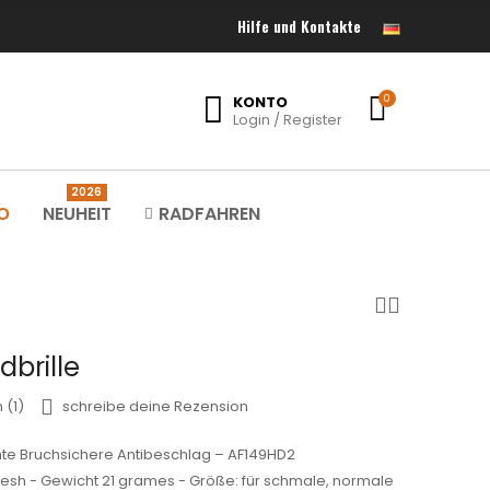
Hilfe und Kontakte
KONTO
0
Login / Register
2026
O
NEUHEIT
RADFAHREN
brille
 (1)
schreibe deine Rezension
chte Bruchsichere Antibeschlag – AF149HD2
sh - Gewicht 21 grames - Größe: für schmale, normale