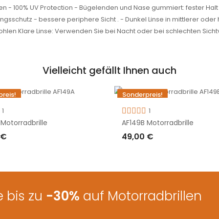
n - 100% UV Protection - Bügelenden und Nase gummiert: fester Halt
chutz - bessere periphere Sicht . - Dunkel Linse in mittlerer oder 
fohlen Klare Linse: Verwenden Sie bei Nacht oder bei schlechten Sicht
Vielleicht gefällt Ihnen auch
reis!
Sonderpreis!
1
1
Motorradbrille
AF149B Motorradbrille
 €
49,00 €
EN WARENKORB LEGEN
IN DEN WARENKORB LEGEN
 bis zu
-30%
auf Motorradbrillen