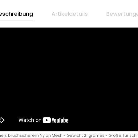
eschreibung
Artikeldetails
Bewertung
men: bruchsicherem Nylon Mesh - Gewicht 21 grames - Größe: für sch