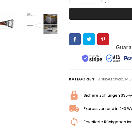
KATEGORIEN:
Antibeschlag
,
MO
Sichere Zahlungen SSL-ve
Expressversand in 2-3 W
Erweiterte Rückgaben in