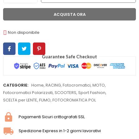
ACQUISTA ORA
Non disponibile
CATEGORIE:
Home
,
RACING
,
Fotocromatici
,
MOTO
,
Fotocromatici Polarizzati
,
SCOOTERS
,
Sport Fashion
,
SCELTA per LENTE
,
FUMO
,
FOTOCROMATICA POL
Pagamenti Sicuri crittografati SSL
Spedizione Express in 1-2 giorni lavorativi