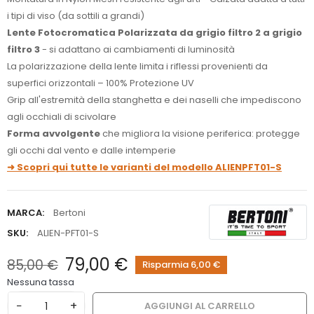
i tipi di viso (da sottili a grandi)
Lente Fotocromatica Polarizzata da grigio filtro 2 a grigio
filtro 3
- si adattano ai cambiamenti di luminosità
La polarizzazione della lente limita i riflessi provenienti da
superfici orizzontali – 100% Protezione UV
Grip all'estremità della stanghetta e dei naselli che impediscono
agli occhiali di scivolare
Forma avvolgente
che migliora la visione periferica: protegge
gli occhi dal vento e dalle intemperie
➜ Scopri qui tutte le varianti del modello ALIENPFT01-S
MARCA:
Bertoni
SKU:
ALIEN-PFT01-S
79,00 €
85,00 €
Risparmia 6,00 €
Nessuna tassa
−
+
AGGIUNGI AL CARRELLO