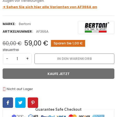
Augen vor Verletzungen.
➜ Sehen Sie sich hier alle Varianten von
AF366A
an
MARKE:
Bertoni
ARTIKELNUMMER:
AF366A
59,00 €
60,00 €
Sparen Sie 1,00 €
steuerfrei
−
+
IN DEN WARENKORB
KAUFE JETZT
Nicht auf Lager