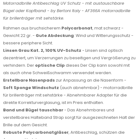
Motorradbrille Antibeschlag UV Schutz - mit austauschbare
Bügel oder Kopfband - by Bertoni Italy - AF366A motorradbrille
für brillenträger mit sehstärke.
Rahmen aus bruchsicherem
Polycarbonat
, mat schwarz -
Gewicht 22 gr. -
Gute Abdeckung
: Wind und Witterungsschutz -
bessere periphere Sicht.
Linsen Grau Kat. 2, 100% UV-Schutz
- Linsen sind optisch
dezentriert, um Verzerrungen zu beseitigen und Vergrößerung zu
verhindern. Der
optische Clip
dieses Der Clip kann sowohl mit
als auch ohne Schweißschwamm verwendet werden.
Erstellbare Nasenpads
zur Anpassung an die Nasenform -
Soft Sponge Windschutz
(auch abnehmbar) - motorradbrille
für brillenträger mit sehstärke - Abnehmbarer Adapter für die
direkte Korrekturverglasung, ist im Preis enthalten.
Band und Bügel tauschbar
- Das Abnehmbares und
verstellbares Halteband Strap sorgt für ausgezeichneten Halt der
Brille auf dem Gesicht.
Robuste Polycarbonatgläser
, Antibeschlag, schützen die