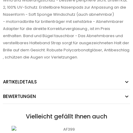
Wind und Witterungsschutz - bessere periphere Sicht. Linsen Kat.
2, 100% UV-Schutz. Erstellbare Nasenpads zur Anpassung an die
Nasenform - Soft Sponge Windschutz (auch abnehmbar)
- motorradbrille für brillenträger mit sehstärke - Abnehmbarer
Adapter für die direkte Korrekturverglasung , ist im Preis
enthalten. Band und Bügel tauschbar - Das Abnehmbares und
verstellbares Halteband Strap sorgt für ausgezeichneten Halt der
Brille auf dem Gesicht. Robuste Polycarbonatgläser, Antibeschlag
, schützen die Augen vor Verletzungen.
ARTIKELDETAILS
BEWERTUNGEN
Vielleicht gefällt Ihnen auch