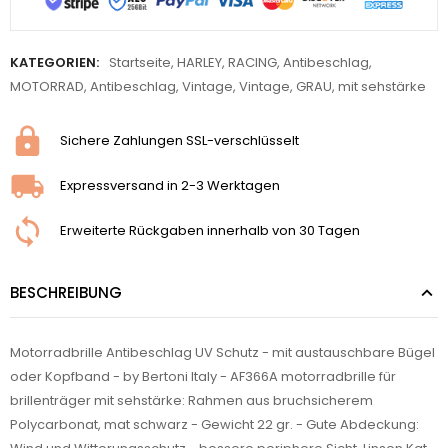
KATEGORIEN:
Startseite
,
HARLEY
,
RACING
,
Antibeschlag
,
MOTORRAD
,
Antibeschlag
,
Vintage
,
Vintage
,
GRAU
,
mit sehstärke
Sichere Zahlungen SSL-verschlüsselt
Expressversand in 2-3 Werktagen
Erweiterte Rückgaben innerhalb von 30 Tagen
BESCHREIBUNG
Motorradbrille Antibeschlag UV Schutz - mit austauschbare Bügel
oder Kopfband - by Bertoni Italy - AF366A motorradbrille für
brillenträger mit sehstärke:
Rahmen aus bruchsicherem
Polycarbonat, mat schwarz - Gewicht 22 gr. - Gute Abdeckung: