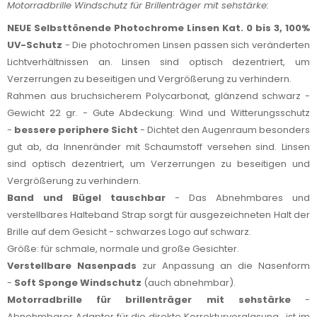
Motorradbrille Windschutz für Brillenträger mit sehstärke:
NEUE Selbsttönende Photochrome Linsen Kat. 0 bis 3, 100%
UV-Schutz
- Die photochromen Linsen passen sich veränderten
Lichtverhältnissen an. Linsen sind optisch dezentriert, um
Verzerrungen zu beseitigen und Vergrößerung zu verhindern.
Rahmen aus bruchsicherem Polycarbonat, glänzend schwarz -
Gewicht 22 gr. - Gute Abdeckung: Wind und Witterungsschutz
-
bessere periphere Sicht
- Dichtet den Augenraum besonders
gut ab, da Innenränder mit Schaumstoff versehen sind. Linsen
sind optisch dezentriert, um Verzerrungen zu beseitigen und
Vergrößerung zu verhindern.
Band und Bügel tauschbar
- Das Abnehmbares und
verstellbares Halteband Strap sorgt für ausgezeichneten Halt der
Brille auf dem Gesicht - schwarzes Logo auf schwarz.
Größe: für schmale, normale und große Gesichter.
Verstellbare Nasenpads
zur Anpassung an die Nasenform
-
Soft Sponge Windschutz
(auch abnehmbar).
Motorradbrille für brillenträger mit sehstärke
-
Abnehmbarer Adapter für die direkte Korrekturverglasung , ist im