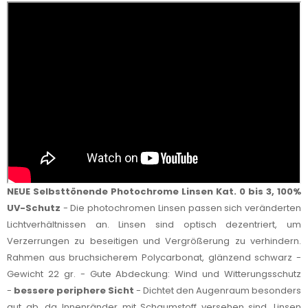
NEUE Selbsttönende Photochrome Linsen Kat. 0 bis 3, 100%
UV-Schutz
- Die photochromen Linsen passen sich veränderten
Lichtverhältnissen an. Linsen sind optisch dezentriert, um
Verzerrungen zu beseitigen und Vergrößerung zu verhindern.
Rahmen aus bruchsicherem Polycarbonat, glänzend schwarz -
Gewicht 22 gr. - Gute Abdeckung: Wind und Witterungsschutz
-
bessere periphere Sicht
- Dichtet den Augenraum besonders
gut ab, da Innenränder mit Schaumstoff versehen sind. Linsen