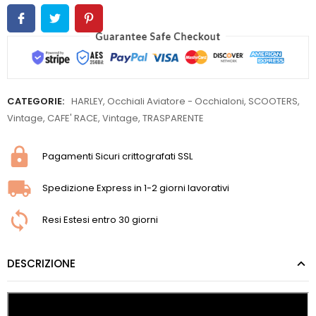
CATEGORIE:
HARLEY
,
Occhiali Aviatore - Occhialoni
,
SCOOTERS
,
Vintage
,
CAFE' RACE
,
Vintage
,
TRASPARENTE
Pagamenti Sicuri crittografati SSL
Spedizione Express in 1-2 giorni lavorativi
Resi Estesi entro 30 giorni
DESCRIZIONE