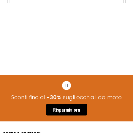
Sconti fino al
-30%
sugli occhiali da moto
Risparmia ora