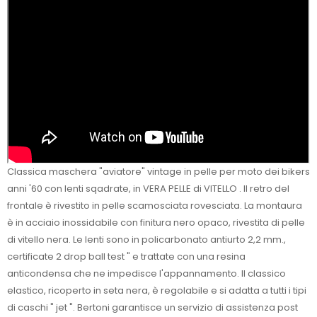
Classica maschera "aviatore" vintage in pelle per moto dei bikers
anni '60 con lenti sqadrate, in VERA PELLE di VITELLO . Il retro del
frontale è rivestito in pelle scamosciata rovesciata. La montaura
è in acciaio inossidabile con finitura nero opaco, rivestita di pelle
di vitello nera. Le lenti sono in policarbonato antiurto 2,2 mm.,
certificate 2 drop ball test " e trattate con una resina
anticondensa che ne impedisce l'appannamento. Il classico
elastico, ricoperto in seta nera, è regolabile e si adatta a tutti i tipi
di caschi " jet ". Bertoni garantisce un servizio di assistenza post