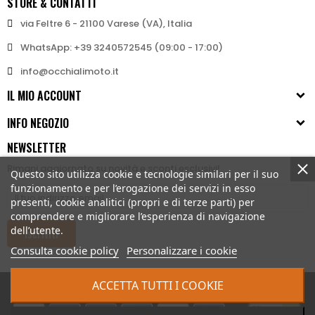
STORE & CONTATTI
via Feltre 6 - 21100 Varese (VA), Italia
WhatsApp: +39 3240572545 (09:00 - 17:00)
info@occhialimoto.it
IL MIO ACCOUNT
INFO NEGOZIO
NEWSLETTER
Rimani aggiornato su novità e sconti esclusivi!
Questo sito utilizza cookie e tecnologie similari per il suo
funzionamento e per l’erogazione dei servizi in esso
presenti, cookie analitici (propri e di terze parti) per
comprendere e migliorare l’esperienza di navigazione
dell’utente.
Iscriviti
Consulta cookie policy
Personalizzare i cookie
ACCETTA TUTTI I COOKIE
© 2026 - Bertoni iWear srl P.IVA: IT03591430123