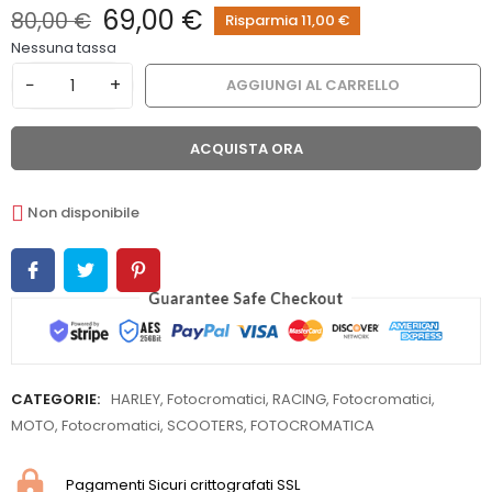
69,00 €
80,00 €
Risparmia 11,00 €
Nessuna tassa
−
+
AGGIUNGI AL CARRELLO
ACQUISTA ORA
Non disponibile
CATEGORIE:
HARLEY
,
Fotocromatici
,
RACING
,
Fotocromatici
,
MOTO
,
Fotocromatici
,
SCOOTERS
,
FOTOCROMATICA
Pagamenti Sicuri crittografati SSL