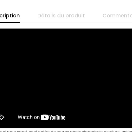
cription
Détails du produit
Commenta
 ideal pour sport, sont dotée de verres photochromique antchoc, ant