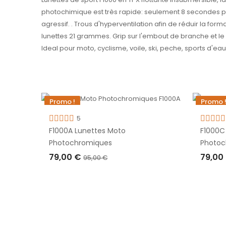
photochimique est très rapide: seulement 8 secondes pou
agressif. . Trous d'hyperventilation afin de réduir la fo
lunettes 21 grammes. Grip sur l'embout de branche et le 
Ideal pour moto, cyclisme, voile, ski, peche, sports d'ea
Promo !
Promo 
-16,00 €
-16,00 
5
Rupture de stock
Rupture
F1000A Lunettes Moto
F1000C
Photochromiques
Photoc
79,00 €
79,00
95,00 €
RUPTURE DE STOCK
RUPT