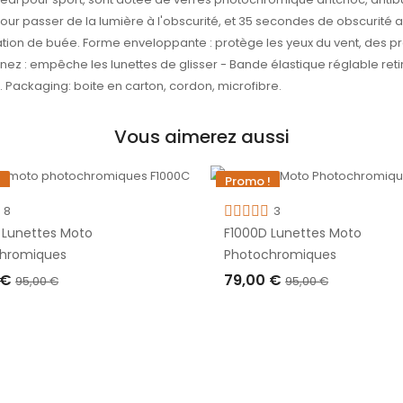
r passer de la lumière à l'obscurité, et 35 secondes de obscurité a 
rmation de buée. Forme enveloppante : protège les yeux du vent, des p
nez : empêche les lunettes de glisser - Bande élastique réglable reti
u. Packaging: boite en carton, cordon, microfibre.
Vous aimerez aussi
!
Promo !
€
-16,00 €
8
3
 de stock
Rupture de stock
 Lunettes Moto
F1000D Lunettes Moto
hromiques
Photochromiques
 €
79,00 €
95,00 €
95,00 €
URE DE STOCK
RUPTURE DE STOCK