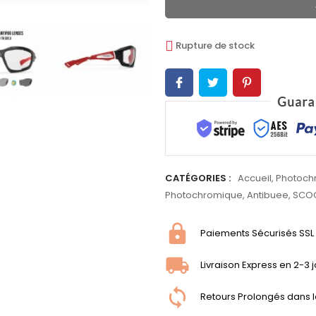
Rupture de stock
CATÉGORIES :
Accueil
,
Photoch
Photochromique
,
Antibuee
,
SCO
Paiements Sécurisés SSL
Livraison Express en 2-3 
Retours Prolongés dans l