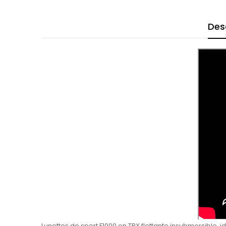
Des
Lunettes de sport F1000 en TPX flottante insubmersible,