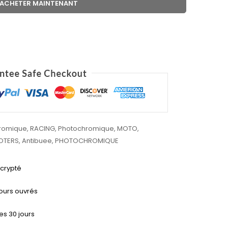
ACHETER MAINTENANT
romique
,
RACING
,
Photochromique
,
MOTO
,
OTERS
,
Antibuee
,
PHOTOCHROMIQUE
 crypté
jours ouvrés
es 30 jours