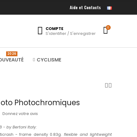
Aide et Contacts
COMPTE
0
S'identifier / S'enregistrer
2026
OUVEAUTÉ
CYCLISME
Moto Photochromiques
Donnez votre avis
- by Bertoni Italy:
icrash - frame density 0.83g.
flexible and lightweight