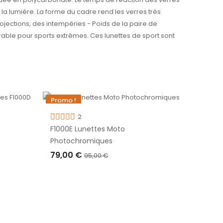
la lumière. La forme du cadre rend les verres très
rojections, des intempéries - Poids de la paire de
rable pour sports extrêmes. Ces lunettes de sport sont
Promo !
Promo 
-16,00 €
-11,00 
2
Rupture de stock
Ruptur
F1000E Lunettes Moto
FT1000
Photochromiques
59,0
79,00 €
95,00 €
RUP
RUPTURE DE STOCK