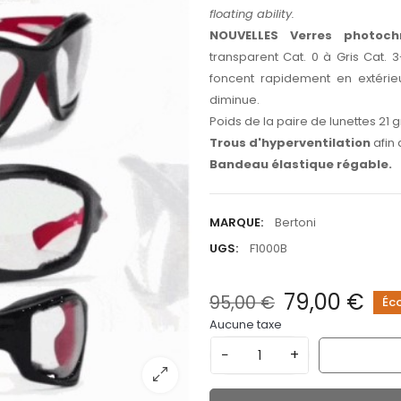
floating ability.
NOUVELLES Verres photoch
transparent Cat. 0 à Gris Cat.
foncent rapidement en extérieu
diminue.
Poids de la paire de lunettes 21
Trous d'hyperventilation
afin 
Bandeau élastique régable.
MARQUE:
Bertoni
UGS:
F1000B
79,00 €
95,00 €
Éc
Aucune taxe
−
+