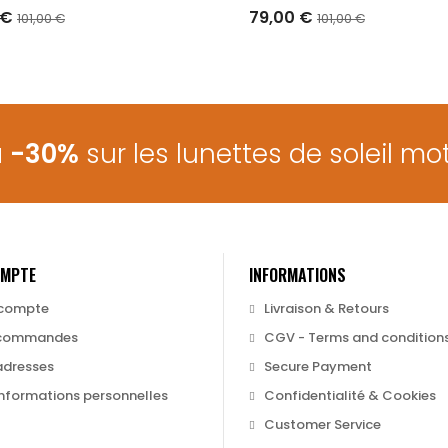
 €
79,00 €
101,00 €
101,00 €
URE DE STOCK
RUPTURE DE STOCK
à
-30%
sur les lunettes de soleil mot
OMPTE
INFORMATIONS
compte
Livraison & Retours
commandes
CGV - Terms and condition
adresses
Secure Payment
nformations personnelles
Confidentialité & Cookies
Customer Service