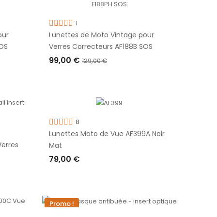
1
our
Lunettes de Moto Vintage pour
SOS
Verres Correcteurs AF188B SOS
99,00 €
129,00 €
AJOUTER AU PANIER
8
Lunettes Moto de Vue AF399A Noir
erres
Mat
79,00 €
AJOUTER AU PANIER
Promo !
iques pour Verres Correcteurs F188PH SOS
-5,00 €