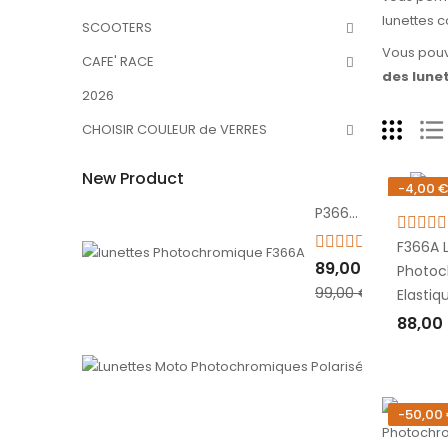
lunettes c
SCOOTERS
Vous pouv
CAFE' RACE
des lune
2026
CHOISIR COULEUR de VERRES
New Product
-4,00 €
P366FTA Lunettes Moto Photochromiques Polarisées
1
F366A 
89,00 €
Photoc
99,00 €
Elastiq
88,00
AJOU
-50,00