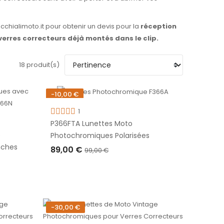
hialimoto.it pour obtenir un devis pour la
réception
verres correcteurs déjà montés dans le clip.
18 produit(s)
-10,00 €
1
P366FTA Lunettes Moto
e
Photochromiques Polarisées
nches
89,00 €
99,00 €
AJOUTER AU PANIER
-30,00 €