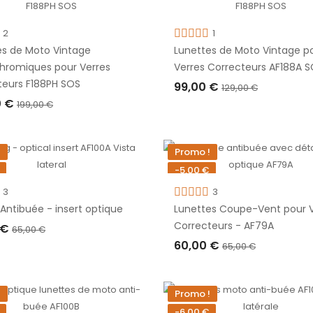
1
79,00 €
2
1
es de Moto Vintage
Lunettes de Moto Vintage p
99,00 €
hromiques pour Verres
Verres Correcteurs AF188A 
teurs F188PH SOS
99,00 €
129,00 €
0 €
199,00 €
AJOUTER AU PANIER
TER AU PANIER
!
Promo !
-5,00 €
3
3
Antibuée - insert optique
Lunettes Coupe-Vent pour V
Correcteurs - AF79A
 €
65,00 €
60,00 €
65,00 €
TER AU PANIER
AJOUTER AU PANIER
!
Promo !
Lunettes de Moto Vintage Photochrom
-6,00 €