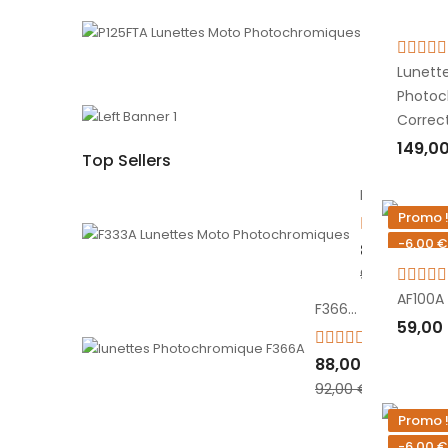
Lunett
Photoc
Correc
149,0
Top Sellers
AJOU
Lunettes Moto Photochromiques avec Elastique et Branquess F333A Bertoni
Promo 
15
-6,00 €
85,00 €
90,00 €
AF100A 
F366A Lunettes Moto Photochromiques de Vue avec Elastique
59,00
34
88,00 €
AJOU
92,00 €
Promo 
-6,00 €