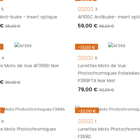
2
 de stock
Rupture de stock
149,00 €
5
3
Anti-buée - insert optique
AF100C Antibuée- insert opt
199,00 €
 €
59,00 €
65,00 €
65,00 €
URE DE STOCK
RUPTURE DE STOCK
€
-13,00 €
 de stock
Rupture de stock
4
6
es Moto de Vue AF399D Noir
Lunettes Moto de Vue
Photochromiques Polarisées
P399FTA Noir Mat
 €
80,00 €
79,00 €
92,00 €
URE DE STOCK
RUPTURE DE STOCK
€
-22,00 €
 de stock
Rupture de stock
9
1
es Moto Photochromiques
Lunettes Moto Photochromi
F399D