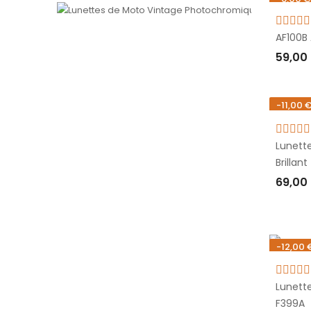
Rupture
AF100B 
59,00
RUPT
-11,00 
Rupture
Lunett
Brillant
69,00
RUPT
-12,00 
Rupture
Lunett
F399A