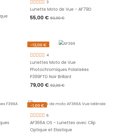
3
Rupture de stock
Lunette Moto de Vue - AF79D
ique
55,00 €
60,00 €
RUPTURE DE STOCK
-13,00 €
Rupture de stock
4
Lunettes Moto de Vue
Photochromiques Polarisées
P399FTD Noir Brillant
79,00 €
92,00 €
RUPTURE DE STOCK
-1,00 €
Rupture de stock
6
ques
AF366A OS - Lunettes avec Clip
Optique et Elastique