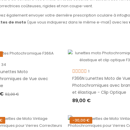
orrectrices coûteuses, rigides et non coupe-vent.
ez également envoyer votre dernière prescription oculaire à info@occ
ttes de moto
(que vous indiquerez dans le même e-mail) avec les
34
1
Lunettes Moto
F366N Lunettes Moto de Vu
hromiques de Vue avec
Photochromiques avec bra
ue
et élastique - Clip Optique
 €
92,00 €
Lunettes Moto Photochromiques Polarisées P333FTA
89,00 €
1
TER AU PANIER
85,00 €
AJOUTER AU PANIER
99,00 €
 €
-30,00 €
P125FTA Lunettes Moto Photochromiques Polarisées