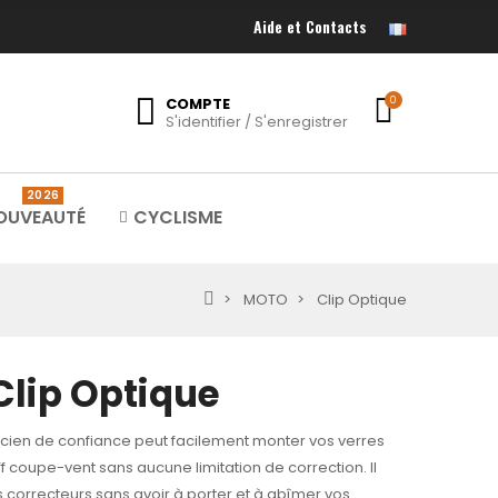
Aide et Contacts
COMPTE
0
S'identifier / S'enregistrer
2026
OUVEAUTÉ
CYCLISME
MOTO
Clip Optique
Clip Optique
icien de confiance peut facilement monter vos verres
f coupe-vent sans aucune limitation de correction. Il
s correcteurs sans avoir à porter et à abîmer vos