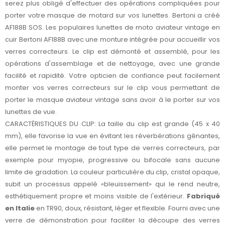
serez plus obligé d'effectuer des opérations compliquées pour
porter votre masque de motard sur vos lunettes. Bertoni a créé
AF188B SOS. Les populaires lunettes de moto aviateur vintage en
cuir Bertoni AF188B avec une monture intégrée pour accueillir vos
verres correcteurs. Le clip est démonté et assemblé, pour les
opérations d'assemblage et de nettoyage, avec une grande
facilité et rapidité. Votre opticien de confiance peut facilement
monter vos verres correcteurs sur le clip vous permettant de
porter le masque aviateur vintage sans avoir à le porter sur vos
lunettes de vue.
CARACTÉRISTIQUES DU CLIP: La taille du clip est grande (45 x 40
mm), elle favorise la vue en évitant les réverbérations gênantes,
elle permet le montage de tout type de verres correcteurs, par
exemple pour myopie, progressive ou bifocale sans aucune
limite de gradation. La couleur particulière du clip, cristal opaque,
subit un processus appelé «bleuissement» qui le rend neutre,
esthétiquement propre et moins visible de l'extérieur.
Fabriqué
en Italie
en TR90, doux, résistant, léger et flexible. Fourni avec une
verre de démonstration pour faciliter la découpe des verres