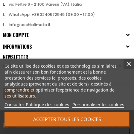
via Feltre 6 - 21100 Varese (VA), Italia
WhatsApp: +39 3240572545 (09:00 - 17:00)
info@occhialimoto.it
MON COMPTE
INFORMATIONS
NEWSLETTER
Ce site utilise des cookies et des technologies similaires
Restez informé des nouveautés et des réductions exclusives !
afin d’assurer son bon fonctionnement et la bonne
prestation des services ici proposés, des cookies
analytiques (provenant du site et de tiers), destinés à
comprendre et optimiser l’expérience de navigation de
S’abonner
ses utilisateurs.
Consultez Politique des cookies
Personnaliser les cookies
© 2026 - Bertoni iWear srl P.IVA: IT03591430123
ACCEPTER TOUS LES COOKIES