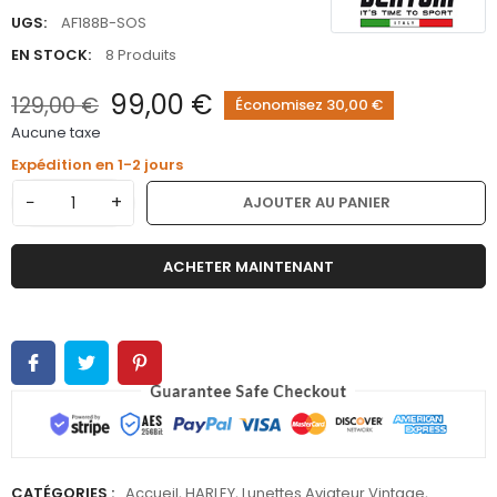
UGS:
AF188B-SOS
EN STOCK:
8 Produits
99,00 €
129,00 €
Économisez 30,00 €
Aucune taxe
Expédition en 1-2 jours
−
+
AJOUTER AU PANIER
ACHETER MAINTENANT
CATÉGORIES :
Accueil
,
HARLEY
,
Lunettes Aviateur Vintage
,