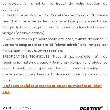
correcteurs en simplifiant le travail de votre opticien de
confiance.
DESIGN: Lunettes Moto en Cuir Noir et Cercles Chromé -
Taille de
avant du masque réduit
pour être logé parfaitement sous
chaque taille de casque - Taillant: convient à tous les types de
visages (de fins à grands).
VERRES: Verres en polycarbonate anti choc, 2.4mm d'épaisseur.
Verres transparentes traité "silver miroir" anti reflets
anti
éblouissement.
100% UV Protection.
SPÉCIFICATIONS TECHNIQUES: Trous d'hyperventilation afin de
réduir la formation de buée - Forme enveloppante: protège les
yeux du vent, des projections, des intempéries - confère une
meilleure vision périphérique. Élastique réglable avec le logo noir
cousu.
➜ Découvrez ici toutes les variantes du modèle AF188B-
SOS
MARQUE:
Bertoni