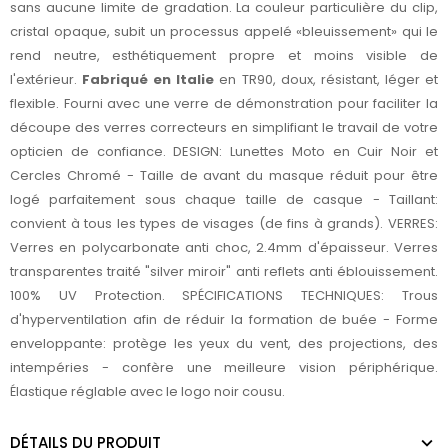
sans aucune limite de gradation. La couleur particulière du clip,
cristal opaque, subit un processus appelé «bleuissement» qui le
rend neutre, esthétiquement propre et moins visible de
l'extérieur.
Fabriqué en Italie
en TR90, doux, résistant, léger et
flexible. Fourni avec une verre de démonstration pour faciliter la
découpe des verres correcteurs en simplifiant le travail de votre
opticien de confiance. DESIGN: Lunettes Moto en Cuir Noir et
Cercles Chromé - Taille de avant du masque réduit pour être
logé parfaitement sous chaque taille de casque - Taillant:
convient à tous les types de visages (de fins à grands). VERRES:
Verres en polycarbonate anti choc, 2.4mm d'épaisseur. Verres
transparentes traité "silver miroir" anti reflets anti éblouissement.
100% UV Protection.
SPÉCIFICATIONS TECHNIQUES: Trous
d'hyperventilation afin de réduir la formation de buée - Forme
enveloppante: protège les yeux du vent, des projections, des
intempéries - confère une meilleure vision périphérique.
Élastique réglable avec le logo noir cousu.
DÉTAILS DU PRODUIT