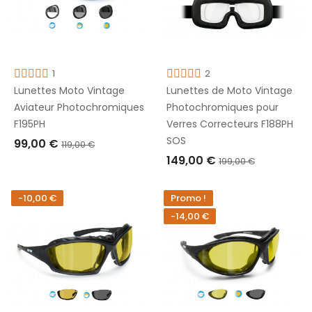
1
2
Lunettes Moto Vintage
Lunettes de Moto Vintage
Aviateur Photochromiques
Photochromiques pour
F195PH
Verres Correcteurs F188PH
SOS
99,00 €
119,00 €
149,00 €
199,00 €
AJOUTER AU PANIER
AJOUTER AU PANIER
-10,00 €
Promo !
-14,00 €