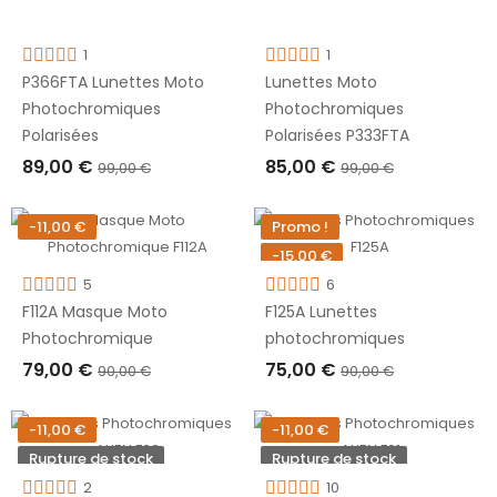
1
1
P366FTA Lunettes Moto
Lunettes Moto
Photochromiques
Photochromiques
Polarisées
Polarisées P333FTA
89,00 €
85,00 €
99,00 €
99,00 €
AJOUTER AU PANIER
AJOUTER AU PANIER
-11,00 €
Promo !
-15,00 €
5
Rupture de stock
6
F112A Masque Moto
F125A Lunettes
Photochromique
photochromiques
79,00 €
75,00 €
90,00 €
90,00 €
AJOUTER AU PANIER
RUPTURE DE STOCK
-11,00 €
-11,00 €
Rupture de stock
Rupture de stock
2
10