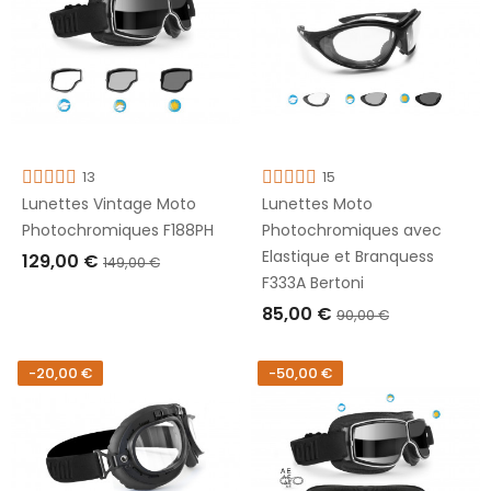
13
15
Lunettes Vintage Moto
Lunettes Moto
Photochromiques F188PH
Photochromiques avec
Elastique et Branquess
129,00 €
149,00 €
F333A Bertoni
AJOUTER AU PANIER
85,00 €
90,00 €
AJOUTER AU PANIER
-20,00 €
-50,00 €