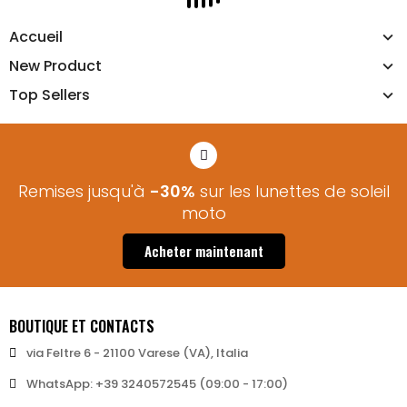
Accueil
New Product
Top Sellers
Remises jusqu'à
-30%
sur les lunettes de soleil
moto​
Acheter maintenant
BOUTIQUE ET CONTACTS
via Feltre 6 - 21100 Varese (VA), Italia
WhatsApp: +39 3240572545 (09:00 - 17:00)