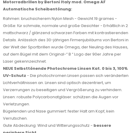
Motorradbrillen by Bertoni Italy mod. Omega AF
Automatische Scheibentönung:
Rahmen: bruchsicherem Nylon Mesh - Gewicht 19 grames -
Größe: für schmale, normale und große Gesichter - Erhältlich in 2
mattschwarz / glänzend schwarzen Farben mit kontrastierenden
Details. Anlässlich des 30-jährigen Firmenjubiläums von Bertoni in
der Welt der Sportbrillen wurde Omega, der Neuling des Hauses,
auf dem Bügel mit dem Original-“ B “ Logo der 90er Jahre per
Laser gekennzeichnet.
NEUE Selbsttönende Photochrome Linsen Kat. 0 bis 3, 100%
UV-Schutz
- Die photochromen Linsen passen sich veränderten
Lichtverhältnissen an. Linsen sind optisch dezentriert, um
Verzerrungen zu beseitigen und Vergrößerung zu verhindern.
Linsen: robuste Polycarbonatgläser: schützen die Augen vor
Verletzungen.
Bügelenden und Nase gummiert: fester Halt am Kopf, kein
Verrutschen.
Gute Abdeckung: Wind und Witterungsschutz -
bessere
periphere Sicht.