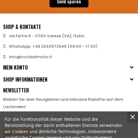
Geld sparen
SHOP & KONTAKTE
via Feltre 6 - 21100 Varese (VA), Italia
WhatsApp: +39 3240572545 (09:00 - 17:00)
info@occhialimoto.it
MEIN KONTO
SHOP INFORMATIONEN
NEWSLETTER
Bleiben Sie über Neuigkeiten und exklusive Rabatte auf dem
Laufenden!
Für die Funktionalität dieser Website und die
Bereitstellung der darin enthaltenen Dienste verwenden
wir Cookies und ähnliche Technologien, insbesondere
Abonnieren
analytische Cookies (eigene und von Drittanbietern).