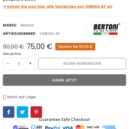
➜ Sehen Sie sich hier alle Varianten von OMEGA AF an
MARKE:
Bertoni
ARTIKELNUMMER:
OMEGA-AF
75,00 €
90,00 €
Sparen Sie 15,00 €
steuerfrei
−
+
IN DEN WARENKORB
KAUFE JETZT
Nicht auf Lager