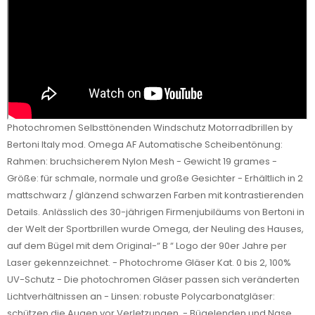
Photochromen Selbsttönenden Windschutz Motorradbrillen by
Bertoni Italy mod. Omega AF Automatische Scheibentönung:
Rahmen: bruchsicherem Nylon Mesh - Gewicht 19 grames -
Größe: für schmale, normale und große Gesichter - Erhältlich in 2
mattschwarz / glänzend schwarzen Farben mit kontrastierenden
Details. Anlässlich des 30-jährigen Firmenjubiläums von Bertoni in
der Welt der Sportbrillen wurde Omega, der Neuling des Hauses,
auf dem Bügel mit dem Original-“ B “ Logo der 90er Jahre per
Laser gekennzeichnet. - Photochrome Gläser Kat. 0 bis 2, 100%
UV-Schutz - Die photochromen Gläser passen sich veränderten
Lichtverhältnissen an - Linsen: robuste Polycarbonatgläser:
schützen die Augen vor Verletzungen. - Bügelenden und Nase