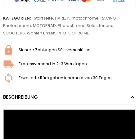
KATEGORIEN:
Startseite
,
HARLEY
,
Photochrome
,
RACING
,
Photochrome
,
MOTORRAD
,
Photochrome Selbsttönend
,
SCOOTERS
,
Wählen Linsen
,
PHOTOCHROME
Sichere Zahlungen SSL-verschlüsselt
Expressversand in 2-3 Werktagen
Erweiterte Rückgaben innerhalb von 30 Tagen
BESCHREIBUNG