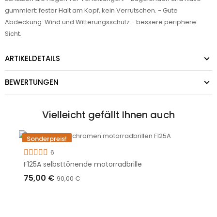
gummiert: fester Halt am Kopf, kein Verrutschen. - Gute
Abdeckung: Wind und Witterungsschutz - bessere periphere
Sicht.
ARTIKELDETAILS
BEWERTUNGEN
Vielleicht gefällt Ihnen auch
Sonderpreis!
-15,00 €
6
F125A selbsttönende motorradbrille
Nicht auf Lager
75,00 €
90,00 €
AUSVERKAUFT