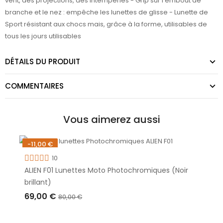
vent, des projections, des intempéries - Grip sur l'embout de
branche et le nez : empêche les lunettes de glisse - Lunette de
Sport résistant aux chocs mais, grâce à la forme, utilisables de
tous les jours utilisables
DÉTAILS DU PRODUIT
COMMENTAIRES
Vous aimerez aussi
-11,00 €
Rupture de stock
10
ALIEN F01 Lunettes Moto Photochromiques (Noir
brillant)
69,00 €
80,00 €
RUPTURE DE STOCK