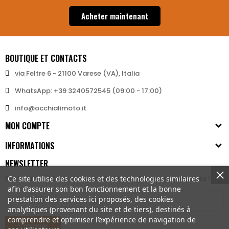
Acheter maintenant
BOUTIQUE ET CONTACTS
via Feltre 6 - 21100 Varese (VA), Italia
WhatsApp: +39 3240572545 (09:00 - 17:00)
info@occhialimoto.it
MON COMPTE
INFORMATIONS
NEWSLETTER
Restez informé des nouveautés et des réductions exclusives !
Ce site utilise des cookies et des technologies similaires
afin d’assurer son bon fonctionnement et la bonne
prestation des services ici proposés, des cookies
analytiques (provenant du site et de tiers), destinés à
comprendre et optimiser l’expérience de navigation de
S’abonner