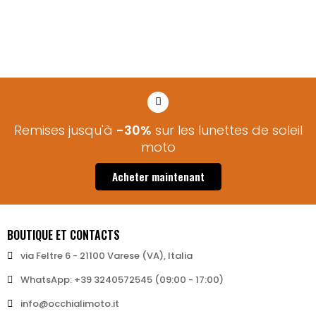
Remises jusqu'à
-30%
sur les lunettes de soleil
moto​
Acheter maintenant
BOUTIQUE ET CONTACTS
via Feltre 6 - 21100 Varese (VA), Italia
WhatsApp: +39 3240572545 (09:00 - 17:00)
info@occhialimoto.it