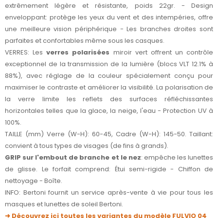
extrêmement légère et résistante, poids 22gr. - Design
enveloppant: protège les yeux du vent et des intempéries, offre
une meilleure vision périphérique - Les branches droites sont
parfaites et confortables même sous les casques.
VERRES: Les
verres polarisées
miroir vert offrent un contrôle
exceptionnel de la transmission de la lumière (blocs VLT 12.1% à
88%), avec réglage de la couleur spécialement conçu pour
maximiser le contraste et améliorer la visibilité. La polarisation de
la verre limite les reflets des surfaces réfléchissantes
horizontales telles que la glace, la neige, l'eau - Protection UV à
100%.
TAILLE (mm) Verre (W-H): 60-45, Cadre (W-H): 145-50. Taillant:
convient à tous types de visages (de fins à grands).
GRIP sur l'embout de branche et le nez
: empêche les lunettes
de glisse. Le forfait comprend: Étui semi-rigide - Chiffon de
nettoyage - Boîte.
INFO: Bertoni fournit un service après-vente à vie pour tous les
masques et lunettes de soleil Bertoni.
➜ Découvrez ici toutes les variantes du modèle FULVIO 04