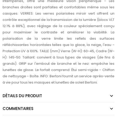
intempéries, offre une meilleure vision périphérique - Les
branches droites sont parfaites et confortables même sous les
casques. VERRES: Les verres polarisées miroir vert offrent un
contrôle exceptionnel de la transmission de la lumière (blocs VLT
12.1% à 88%), avec réglage de la couleur spécialement conçu
pour maximiser le contraste et améliorer la visibilité. La
polarisation de la verre limite les reflets des surfaces
réfléchissantes horizontales telles que la glace, la neige, l'eau -
Protection UV à 100%. TAILLE (mm) Verre (W-H): 60-45, Cadre (W-
H): 145-50. Taillant: convient à tous types de visages (de fins à
grands). GRIP sur l'embout de branche et le nez: empêche les
lunettes de glisse. Le forfait comprend: Étui semi-rigide - Chiffon
de nettoyage - Boîte. INFO: Bertoni fournit un service après-vente
à vie pour tous les masques et lunettes de soleil Bertoni.
DÉTAILS DU PRODUIT
COMMENTAIRES