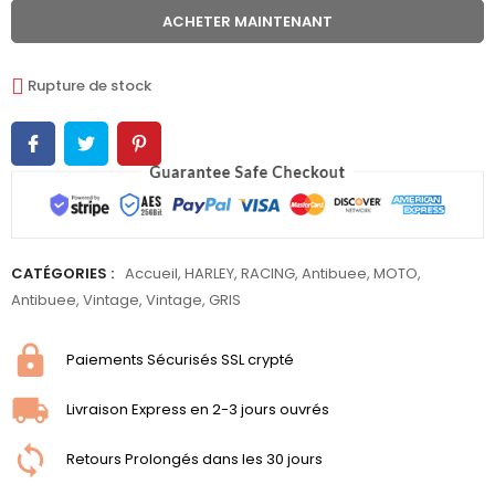
ACHETER MAINTENANT
Rupture de stock
CATÉGORIES :
Accueil
,
HARLEY
,
RACING
,
Antibuee
,
MOTO
,
Antibuee
,
Vintage
,
Vintage
,
GRIS
Paiements Sécurisés SSL crypté
Livraison Express en 2-3 jours ouvrés
Retours Prolongés dans les 30 jours