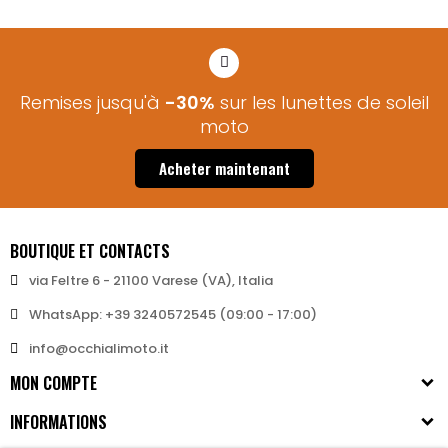
Remises jusqu'à
-30%
sur les lunettes de soleil
moto​
Acheter maintenant
BOUTIQUE ET CONTACTS
via Feltre 6 - 21100 Varese (VA), Italia
WhatsApp: +39 3240572545 (09:00 - 17:00)
info@occhialimoto.it
MON COMPTE
INFORMATIONS