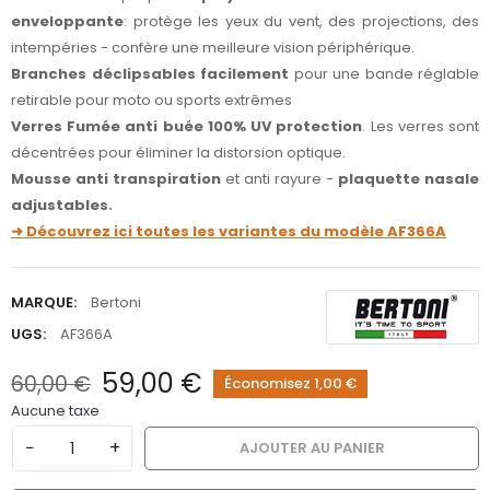
enveloppante
: protège les yeux du vent, des projections, des
intempéries - confère une meilleure vision périphérique.
Branches déclipsables facilement
pour une bande réglable
retirable pour moto ou sports extrêmes
Verres Fumée anti buée
100% UV protection
. Les verres sont
décentrées pour éliminer la distorsion optique.
Mousse anti transpiration
et anti rayure -
plaquette nasale
adjustables.
➜ Découvrez ici toutes les variantes du modèle AF366A
MARQUE:
Bertoni
UGS:
AF366A
59,00 €
60,00 €
Économisez 1,00 €
Aucune taxe
−
+
AJOUTER AU PANIER