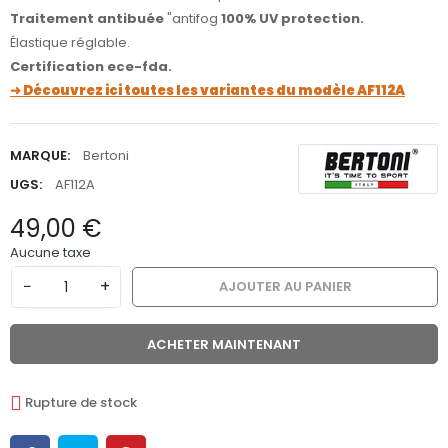
Traitement antibuée
"antifog
100% UV protection.
Élastique réglable.
Certification ece-fda.
➜ Découvrez ici toutes les variantes du modèle AF112A
MARQUE:
Bertoni
UGS:
AF112A
49,00 €
Aucune taxe
−
+
AJOUTER AU PANIER
ACHETER MAINTENANT
Rupture de stock