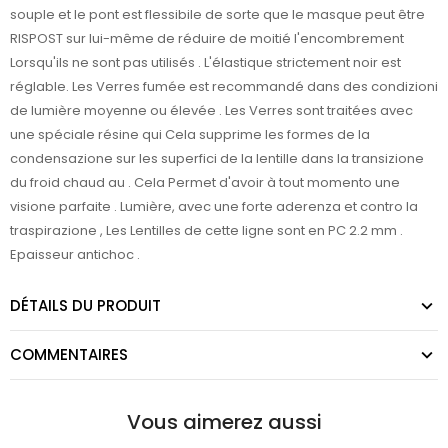
souple
et le pont
est flessibile
de sorte que le
masque
peut être
RISPOST
sur lui-même
de réduire de moitié
l'encombrement
Lorsqu'ils ne sont pas
utilisés
.
L'élastique
strictement
noir est
réglable.
Les Verres
fumée
est recommandé
dans des condizioni
de lumière
moyenne ou élevée
.
Les Verres
sont traitées avec
une spéciale résine
qui
Cela
supprime les
formes
de la
condensazione
sur les
superfici de la lentille
dans la transizione
du froid chaud au
.
Cela Permet
d'avoir
à tout momento
une
visione
parfaite
.
Lumière,
avec une forte
aderenza
et contro
la
traspirazione
,
Les Lentilles
de cette ligne
sont en
PC
2.2
mm
.
Epaisseur
antichoc
.
DÉTAILS DU PRODUIT
COMMENTAIRES
Vous aimerez aussi