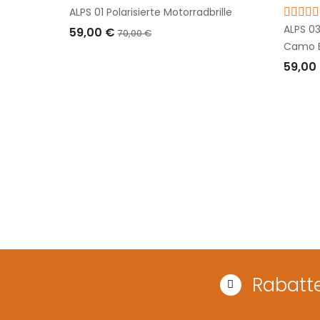
ALPS 01 Polarisierte Motorradbrille
ALPS 03
59,00 €
70,00 €
Camo 
IN DEN WARENKORB LEGEN
59,00
IN D
Rabatte