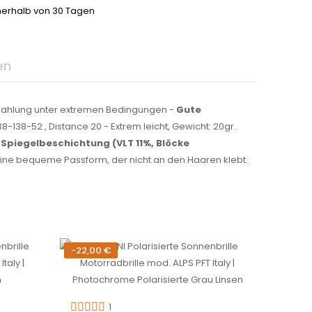
nerhalb von 30 Tagen
en
trahlung unter extremen Bedingungen -
Gute
38-52 , Distance 20 - Extrem leicht, Gewicht: 20gr.
 Spiegelbeschichtung (VLT 11%, Blöcke
 eine bequeme Passform, der nicht an den Haaren klebt.
-22,00 €
Sonder
-15,00
Nicht 
CORTIN
1
Motorr