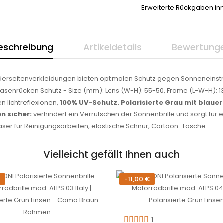
Erweiterte Rückgaben in
eschreibung
Artikeldetails
Bewertung
Lederseitenverkleidungen bieten optimalen Schutz gegen Sonneneins
nrücken Schutz - Size (mm): Lens (W-H): 55-50, Frame (L-W-H): 138-1
 lichtreflexionen,
100% UV-Schutz. Polarisierte Grau mit blauer
n sicher:
verhindert ein Verrutschen der Sonnenbrille und sorgt für
aser für Reinigungsarbeiten, elastische Schnur, Cartoon-Tasche.
Vielleicht gefällt Ihnen auch
€
-11,00 €
1