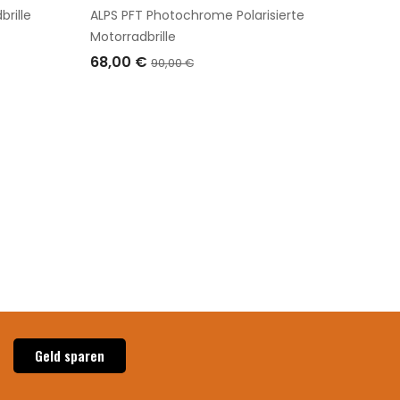
brille
ALPS PFT Photochrome Polarisierte
58,0
Motorradbrille
AUS
68,00 €
90,00 €
IN DEN WARENKORB LEGEN
Geld sparen