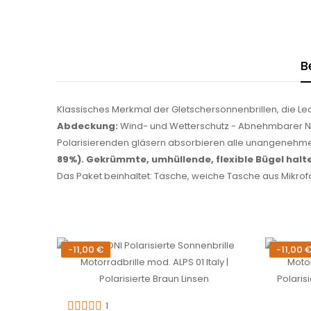
B
Klassisches Merkmal der Gletschersonnenbrillen, die 
Abdeckung:
Wind- und Wetterschutz - Abnehmbarer Nase
Polarisierenden gläsern absorbieren alle unangenehmen
89%).
Gekrümmte, umhüllende, flexible Bügel halte
Das Paket beinhaltet: Tasche, weiche Tasche aus Mikrof
-11,00 €
-11,00 
1