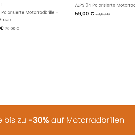
1
ALPS 04 Polarisierte Motorrad
 Polarisierte Motorradbrille -
59,00 €
70,00 €
Braun
IN DEN WARENKORB LEGEN
 €
70,00 €
EN WARENKORB LEGEN
 bis zu
-30%
auf Motorradbrillen