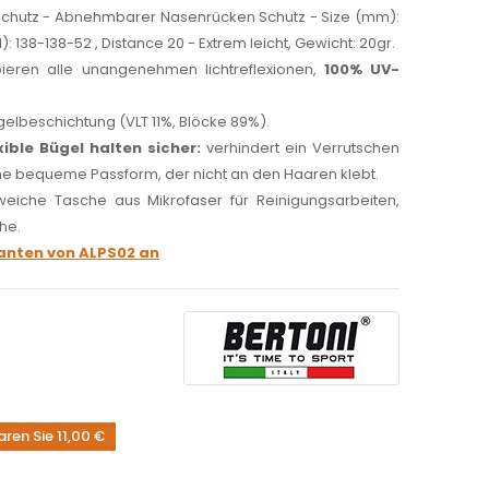
chutz - Abnehmbarer Nasenrücken Schutz - Size (mm):
 138-138-52 , Distance 20 - Extrem leicht, Gewicht: 20gr.
bieren alle unangenehmen lichtreflexionen,
100% UV-
egelbeschichtung (VLT 11%, Blöcke 89%).
ible Bügel halten sicher:
verhindert ein Verrutschen
ine bequeme Passform, der nicht an den Haaren klebt.
weiche Tasche aus Mikrofaser für Reinigungsarbeiten,
he.
rianten von ALPS02 an
ren Sie 11,00 €