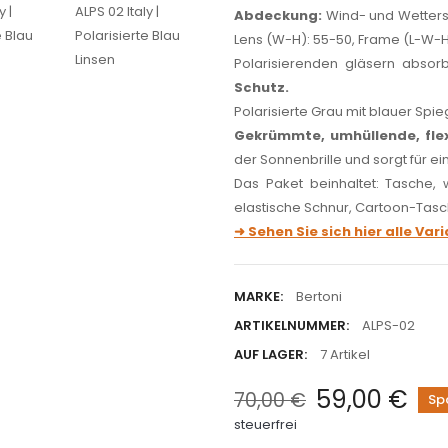
Abdeckung:
Wind- und Wetters
Lens (W-H): 55-50, Frame (L-W-H):
Polarisierenden gläsern absor
Schutz.
Polarisierte Grau mit blauer Spi
Gekrümmte, umhüllende, flex
der Sonnenbrille und sorgt für e
Das Paket beinhaltet: Tasche, 
elastische Schnur, Cartoon-Tasc
➜ Sehen Sie sich hier alle Va
MARKE:
Bertoni
ARTIKELNUMMER:
ALPS-02
AUF LAGER:
7 Artikel
59,00 €
70,00 €
Spa
steuerfrei