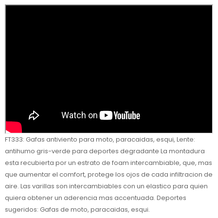
FT333: Gafas antiviento para moto, paracaidas, esqui, Lente:
antihumo gris-verde para deportes degradante La montadura
esta recubierta por un estrato de foam intercambiable, que, mas
que aumentar el comfort, protege los ojos de cada infiltracion de
aire. Las varillas son intercambiables con un elastico para quien
quiera obtener un aderencia mas accentuada. Deportes
sugeridos: Gafas de moto, paracaidas, esqui.