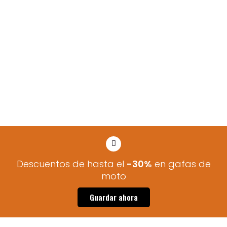
Descuentos de hasta el
-30%
en gafas de
moto
Guardar ahora