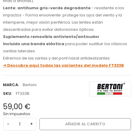
finas a anchas).
Lente: antihumo gris-verde degradante
- resistente a los
impactos - Forma envolvente: protege los ojos del viento y la
intemperie, mejor visión periférica. Las lentes están
descentradas para evitar distorsiones ópticas.
Suplemento removible antiviento/antisudor
Incluido una banda elástica
para poder sustituir los clásicos
varillas laterales
Extremos de las varilas y del pont nasal antideslizantes
➜ Descubre aquí todas las variantes del modelo FT333B
MARCA:
Bertoni
SKU:
FT333B
59,00 €
Sin impuestos
−
+
AÑADIR AL CARRITO