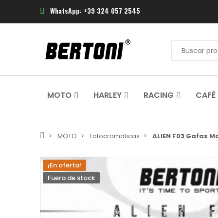
WhatsApp: +39 324 057 2545
MOTO
HARLEY
RACING
CAFÈ
MOTO
Fotocromaticas
ALIEN F03 Gafas M
¡En oferta!
Fuera de stock