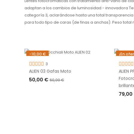
Lentes fotocromaticas con tratamiento anti-vaho de clar
adaptan a los cambios de luminosidad - innovadora Tecn
categoría 3, aclarándose hasta una total transparencia 
para todo tipo de caras (de finas a anchas). Peso total m
-10,00 €
¡En ofe
Fuera de stock
-6,00 €
3
Fuera d
ALIEN 03 Gafas Moto
ALIEN 
e)
Fotocr
50,00 €
60,00 €
brillant
AGOTADO
79,00
AGO