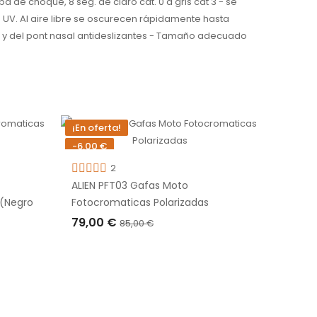
de choque, 8 seg. de claro cat. 0 a gris cat 3 - se
 UV. Al aire libre se oscurecen rápidamente hasta
as y del pont nasal antideslizantes - Tamaño adecuado
¡En oferta!
-11,00 
-6,00 €
Fuera 
Fuera de stock
2
ALIEN 
ALIEN PFT03 Gafas Moto
brillan
 (Negro
Fotocromaticas Polarizadas
49,0
79,00 €
85,00 €
AGO
AGOTADO