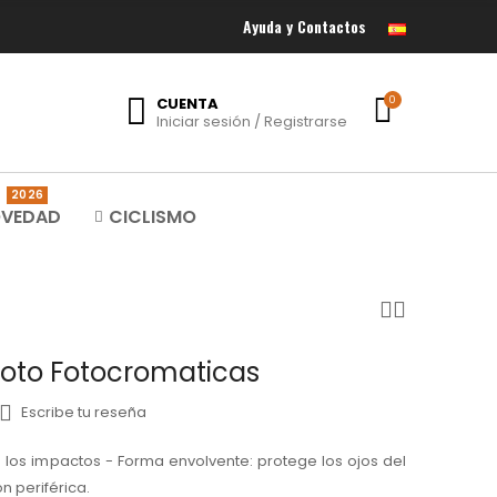
Ayuda y Contactos
CUENTA
0
Iniciar sesión / Registrarse
2026
VEDAD
CICLISMO
Moto Fotocromaticas
Escribe tu reseña
 los impactos - Forma envolvente: protege los ojos del
ón periférica.