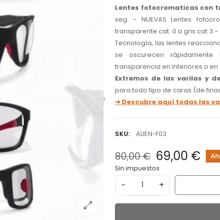
Lentes fotocromaticas con 
seg. - NUEVAS Lentes fotoc
transparente cat. 0 a gris cat 3
Tecnología, las lentes reacciona
se oscurecen rápidamente h
transparencia en interiores o en
Extremos de las varilas y de
para todo tipo de caras (de finas
➜ Descubre aquí todas las va
SKU:
ALIEN-F03
69,00 €
80,00 €
Ah
Sin impuestos
−
+