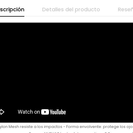
scripción
Detalles del producto
Rese
on Mesh resiste a los impactos - Forma envolvente: protege los ojos d