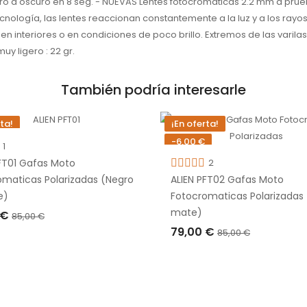
o a oscuro en 8 seg. - NUEVAS Lentes fotocromaticas 2.2 mm a prueba 
ología, las lentes reaccionan constantemente a la luz y a los rayos
en interiores o en condiciones de poco brillo. Extremos de las varil
uy ligero : 22 gr.
También podría interesarle
rta!
¡En oferta!
-6,00 €
1
e stock
Fuera de stock
PFT01 Gafas Moto
2
omaticas Polarizadas (Negro
ALIEN PFT02 Gafas Moto
e)
Fotocromaticas Polarizadas
mate)
 €
85,00 €
79,00 €
85,00 €
TADO
AGOTADO