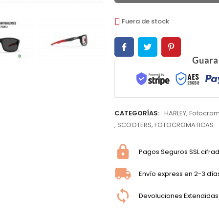
Fuera de stock
CATEGORÍAS:
HARLEY
,
Fotocrom
,
SCOOTERS
,
FOTOCROMATICAS
Pagos Seguros SSL cifra
Envío express en 2-3 día
Devoluciones Extendidas