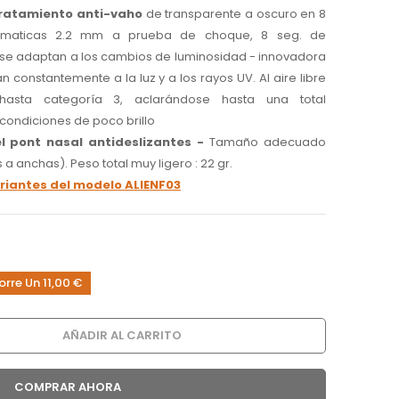
tratamiento anti-vaho
de transparente a oscuro en 8
romaticas 2.2 mm a prueba de choque, 8 seg. de
 - se adaptan a los cambios de luminosidad - innovadora
n constantemente a la luz y a los rayos UV. Al aire libre
asta categoría 3, aclarándose hasta una total
 condiciones de poco brillo
l pont nasal antideslizantes -
Tamaño adecuado
 a anchas). Peso total muy ligero : 22 gr.
riantes del modelo ALIENF03
orre Un 11,00 €
AÑADIR AL CARRITO
COMPRAR AHORA