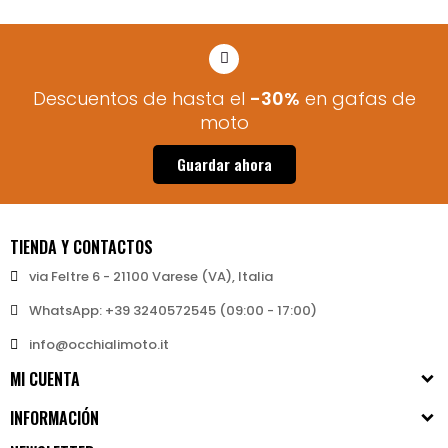
Descuentos de hasta el
-30%
en gafas de
moto
Guardar ahora
TIENDA Y CONTACTOS
via Feltre 6 - 21100 Varese (VA), Italia
WhatsApp: +39 3240572545 (09:00 - 17:00)
info@occhialimoto.it
MI CUENTA
INFORMACIÓN