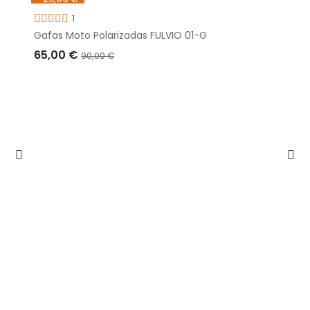
1
Gafas Moto Polarizadas FULVIO 01-G
65,00 €
90,00 €
AÑADIR A LA CESTA