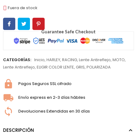
Fuera de stock
CATEGORÍAS:
Inicio
,
HARLEY
,
RACING
,
Lente Antireflejo
,
MOTO
,
Lente Antireflejo
,
ELIGIR COLOR LENTE
,
GRIS
,
POLARIZADA
Pagos Seguros SSL cifrado
Envío express en 2-3 días hábiles
Devoluciones Extendidas en 30 días
DESCRIPCIÓN